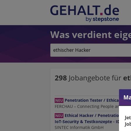
Was verdient eige
298
Jobangebote
für
et
Ma
Penetration Tester / Ethical Ha
NEU
FERCHAU – Connecting People and Tec
Ethical Hacker / Penetrationste
NEU
Je
IoT-Security & Testkonzepte - ID: 342
Jo
SINTEC Informatik GmbH