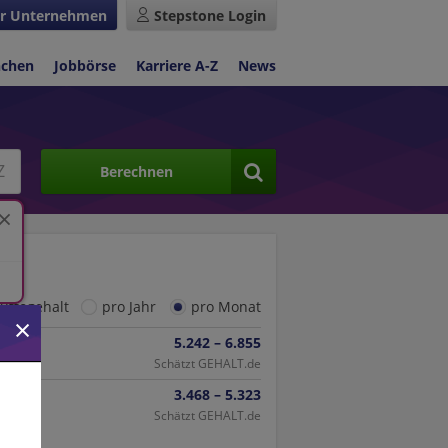
r Unternehmen
Stepstone Login
nchen
Jobbörse
Karriere A-Z
News
Berechnen
ruttogehalt
pro Jahr
pro Monat
5.242 – 6.855
Schätzt GEHALT.de
3.468 – 5.323
Schätzt GEHALT.de