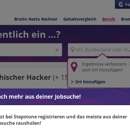
Fü
Brutto Netto Rechner
Gehaltsvergleich
Berufe
Bra
ntlich ein …?
Ergebnisse verbessern -
jetzt Ort hinzufügen!
hischer Hacker
(+
15
km)
Ort hinzufügen
Geschätztes B
ch mehr aus deiner Jobsuche!
cker (m/w/d) Siemens AG
Karlsruhe
31.07.2026
hnologies
ster (m/w/d) – Schwerpunkt
Karlsruhe Baden
tzt bei Stepstone registrieren und das meiste aus deiner
04.08.2026
bsuche rausholen!