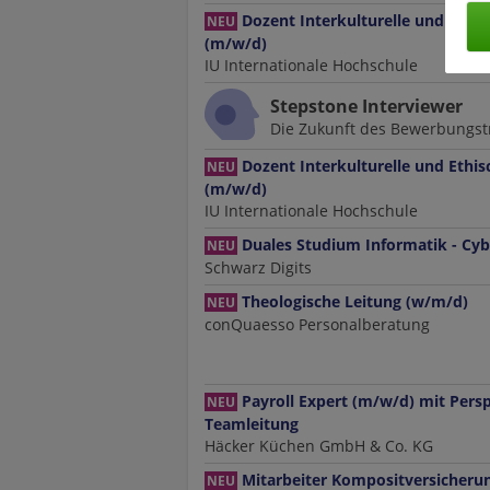
Dozent Interkulturelle und Eth
NEU
(m/w/d)
IU Internationale Hochschule
Stepstone Interviewer
Die Zukunft des Bewerbungstr
Dozent Interkulturelle und Eth
NEU
(m/w/d)
IU Internationale Hochschule
Duales Studium Informatik - Cyb
NEU
Schwarz Digits
Theologische Leitung (w/m/d)
NEU
conQuaesso Personalberatung
Payroll Expert (m/w/d) mit Persp
NEU
Teamleitung
Häcker Küchen GmbH & Co. KG
Mitarbeiter Komposit­versicheru
NEU