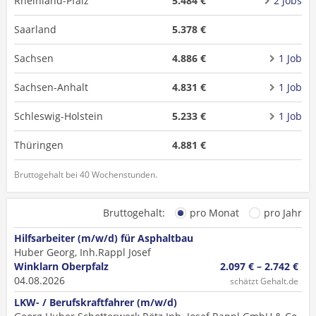
Rheinland-Pfalz
5.484 €
2 Jobs
Saarland
5.378 €
Sachsen
4.886 €
1 Job
Sachsen-Anhalt
4.831 €
1 Job
Schleswig-Holstein
5.233 €
1 Job
Thüringen
4.881 €
Bruttogehalt bei 40 Wochenstunden.
Bruttogehalt:
pro Monat
pro Jahr
Hilfsarbeiter (m/w/d) für Asphaltbau
Huber Georg, Inh.Rappl Josef
Winklarn Oberpfalz
2.097 € – 2.742 €
04.08.2026
schätzt Gehalt.de
LKW- / Berufskraftfahrer (m/w/d)