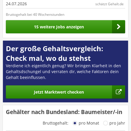
24.07.2026
schätzt Gehalt.de
Bruttogehalt bei 40 Wochenstunden
15 weitere Jobs anzeigen
Der große Gehaltsvergleich:
Check mal, wo du stehst
Verdiene ich eigentlich genug? Wir bringen Klarheit in den
Gehaltsdschungel und verraten dir, welche Faktoren dein
Gehalt beeinflussen.
Jetzt Marktwert checken
Gehälter nach Bundesland: Baumeister/-in
Bruttogehalt:
pro Monat
pro Jahr