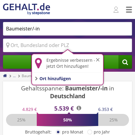
Ergebnisse verbessern -
Jobs finden
jetzt Ort hinzufügen!
...
Baumeister/-in
Ort hinzufügen
Gehaltsspanne:
Baumeister/-in
in
Deutschland
5.539 €
4.829 €
6.353 €
25%
50%
25%
Bruttogehalt:
pro Monat
pro Jahr