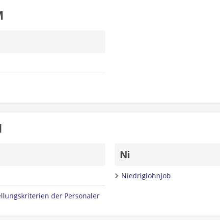
M
N
Ni
Niedriglohnjob
ellungskriterien der Personaler