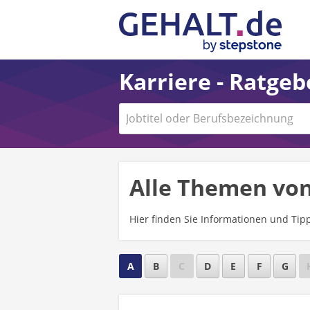
Karriere - Ratge
Alle Themen von
Hier finden Sie Informationen und Ti
A
B
C
D
E
F
G