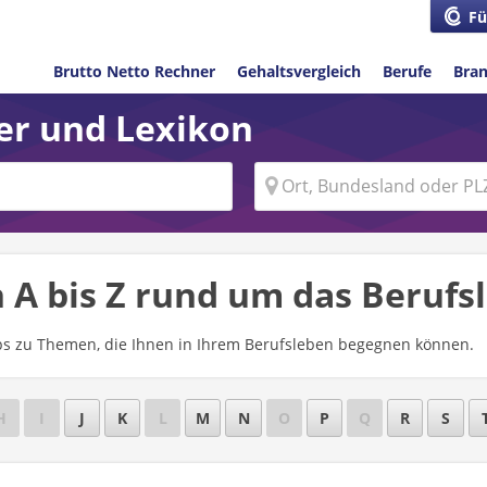
Fü
Brutto Netto Rechner
Gehaltsvergleich
Berufe
Bra
ber und Lexikon
 A bis Z rund um das Berufs
pps zu Themen, die Ihnen in Ihrem Berufsleben begegnen können.
H
I
J
K
L
M
N
O
P
Q
R
S