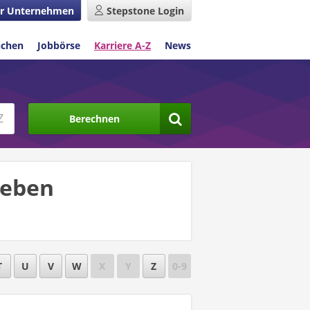
r Unternehmen
Stepstone Login
nchen
Jobbörse
Karriere A-Z
News
Berechnen
leben
T
U
V
W
X
Y
Z
0-9