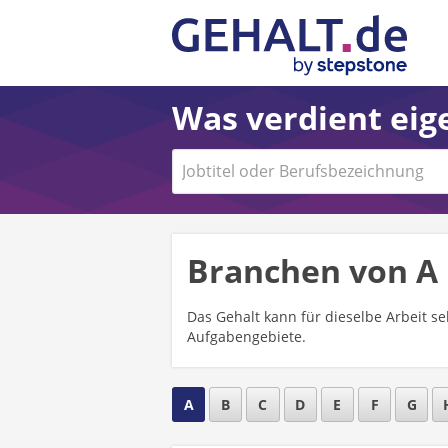
Was verdient eige
Branchen von A 
Das Gehalt kann für dieselbe Arbeit se
Aufgabengebiete.
A
B
C
D
E
F
G