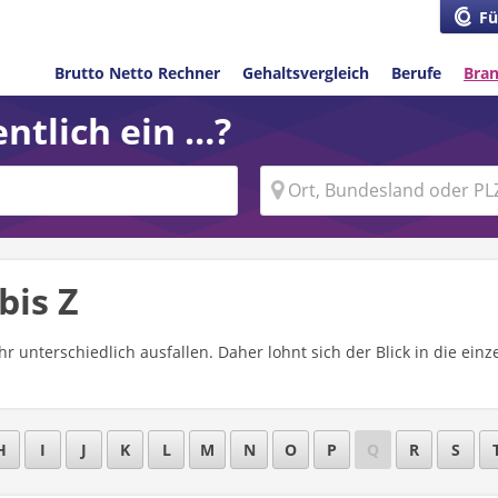
Fü
Brutto Netto Rechner
Gehaltsvergleich
Berufe
Bra
ntlich ein …?
bis Z
hr unterschiedlich ausfallen. Daher lohnt sich der Blick in die ei
H
I
J
K
L
M
N
O
P
Q
R
S