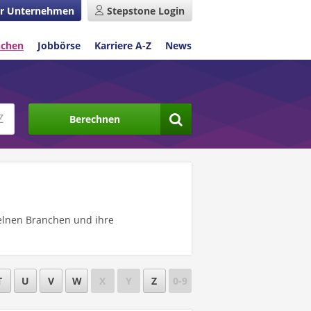
r Unternehmen
Stepstone Login
nchen
Jobbörse
Karriere A-Z
News
Berechnen
nzelnen Branchen und ihre
T
U
V
W
X
Y
Z
0-9