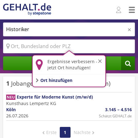
Ergebnisse verbessern -
Berechnen
jetzt Ort hinzufügen!
Ort hinzufügen
1
Jobangebot
für
Historiker
(+
15
km)
Experte für Moderne Kunst (m/w/d)
NEU
Kunsthaus Lempertz KG
Köln
3.145 – 4.516
26.07.2026
Schätzt GEHALT.de
Erste
1
Nächste