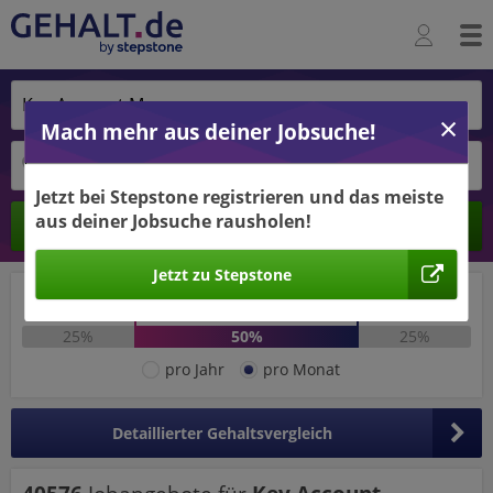
Mach mehr aus deiner Jobsuche!
Jetzt bei Stepstone registrieren und das meiste
Ergebnisse verbessern -
aus deiner Jobsuche rausholen!
Berechnen
jetzt Ort hinzufügen!
Jetzt zu Stepstone
Ort hinzufügen
3.883 €
6.957 €
25%
50%
25%
pro Jahr
pro Monat
Detaillierter Gehaltsvergleich