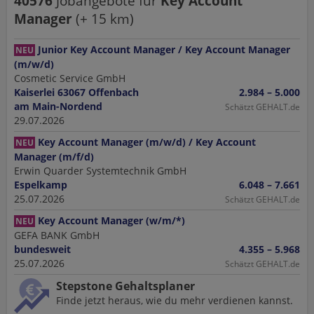
40576
Jobangebote
für
Key Account
Manager
(+
15
km)
Junior Key Account Manager / Key Account Manager
NEU
(m/w/d)
Cosmetic Service GmbH
Kaiserlei 63067 Offenbach
2.984 – 5.000
am Main-Nordend
Schätzt GEHALT.de
29.07.2026
Key Account Manager (m/w/d) / Key Account
NEU
Manager (m/f/d)
Erwin Quarder Systemtechnik GmbH
Espelkamp
6.048 – 7.661
25.07.2026
Schätzt GEHALT.de
Key Account Manager (w/m/*)
NEU
GEFA BANK GmbH
bundesweit
4.355 – 5.968
25.07.2026
Schätzt GEHALT.de
Stepstone Gehaltsplaner
Finde jetzt heraus, wie du mehr verdienen kannst.