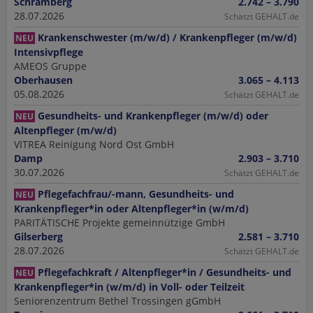
Schramberg
2.742 – 3.790
28.07.2026
Schätzt GEHALT.de
Krankenschwester (m/w/d) / Krankenpfleger (m/w/d)
NEU
Intensivpflege
AMEOS Gruppe
Oberhausen
3.065 – 4.113
05.08.2026
Schätzt GEHALT.de
Gesundheits- und Krankenpfleger (m/w/d) oder
NEU
Altenpfleger (m/w/d)
VITREA Reinigung Nord Ost GmbH
Damp
2.903 – 3.710
30.07.2026
Schätzt GEHALT.de
Pflegefachfrau/-mann, Gesundheits- und
NEU
Krankenpfleger*in oder Altenpfleger*in (w/m/d)
PARITÄTISCHE Projekte gemeinnützige GmbH
Gilserberg
2.581 – 3.710
28.07.2026
Schätzt GEHALT.de
Pflegefachkraft / Altenpfleger*in / Gesundheits- und
NEU
Krankenpfleger*in (w/m/d) in Voll- oder Teilzeit
Seniorenzentrum Bethel Trossingen gGmbH