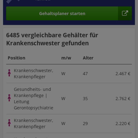
Gehaltsplaner starten
6485 vergleichbare
Gehälter für
Krankenschwester
gefunden
Position
m/w
Alter
Krankenschwester,
W
47
2.467 €
Krankenpfleger
Gesundheits- und
Krankenpflege |
W
35
2.762 €
Leitung
Gerontopsychiatrie
Krankenschwester,
W
29
2.220 €
Krankenpfleger