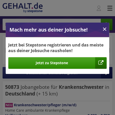
Mach mehr aus deiner Jobsuche!
2.398 €
3.375 €
Jetzt bei Stepstone registrieren und das meiste
aus deiner Jobsuche rausholen!
25%
50%
25%
pro Jahr
pro Monat
Jetzt zu Stepstone
Detaillierter Gehaltsvergleich
50873
Jobangebote
für
Krankenschwester
in
Deutschland
(+
15
km)
Krankenschwester/pfleger (m/w/d)
NEU
Home Care ambulante Krankenpflege