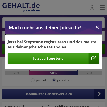
Mach mehr aus deiner Jobsuche!
Jetzt bei Stepstone registrieren und das meiste
aus deiner Jobsuche rausholen!
Ergebnisse verbessern -
Berechnen
jetzt Ort hinzufügen!
Jetzt zu Stepstone
Ort hinzufügen
2.798 €
4.332 €
25%
50%
25%
pro Jahr
pro Monat
Detaillierter Gehaltsvergleich