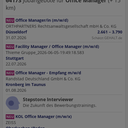
64173
Jobangebote
für
Office Manager
(+
15
km)
Office Manager/in (m/w/d)
NEU
ORTHPARTNERS Rechtsanwaltsgesellschaft mbH & Co. KG
Düsseldorf
2.661 – 3.790
31.07.2026
Schätzt GEHALT.de
Facility Manager / Office Manager (m/w/d)
NEU
Thieme Gruppe_2026-06-05-19:49:18.583
Stuttgart
22.07.2026
Office Manager - Empfang m/w/d
NEU
Randstad Deutschland GmbH & Co. KG
Kronberg im Taunus
01.08.2026
Stepstone Interviewer
Die Zukunft des Bewerbungstrainings.
KOL Office Manager (m/w/x)
NEU
ZEISS