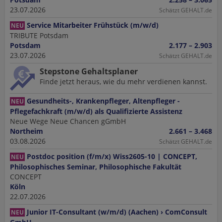
23.07.2026
Schätzt GEHALT.de
Service Mitarbeiter Frühstück (m/w/d)
NEU
TRIBUTE Potsdam
Potsdam
2.177 – 2.903
23.07.2026
Schätzt GEHALT.de
Stepstone Gehaltsplaner
Finde jetzt heraus, wie du mehr verdienen kannst.
Gesundheits-, Krankenpfleger, Altenpfleger -
NEU
Pflegefachkraft (m/w/d) als Qualifizierte Assistenz
Neue Wege Neue Chancen gGmbH
Northeim
2.661 – 3.468
03.08.2026
Schätzt GEHALT.de
Postdoc position (f/m/x) Wiss2605-10 | CONCEPT,
NEU
Philosophisches Seminar, Philosophische Fakultät
CONCEPT
Köln
22.07.2026
Junior IT-Consultant (w/m/d) (Aachen) › ComConsult
NEU