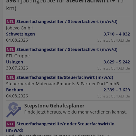
5981
Jobangebote
für
Steuerfachwirt
(+
15
km)
Steuerfachangestellter / Steuerfachwirt (m/w/d)
NEU
jobevo GmbH
Schwetzingen
3.710 – 4.032
04.08.2026
Schätzt GEHALT.de
Steuerfachangestellter / Steuerfachwirt (m/w/d)
NEU
ETL Gruppe
Usingen
3.629 – 5.242
30.07.2026
Schätzt GEHALT.de
Steuerfachangestellte/Steuerfachwirt (m/w/d)
NEU
Steuerberater Matenaar-Emundts & Partner PartG mbB
Bochum
2.339 – 3.629
04.08.2026
Schätzt GEHALT.de
Stepstone Gehaltsplaner
Finde jetzt heraus, wie du mehr verdienen kannst.
Steuerfachangestellte/r oder Steuerfachwirt/in
NEU
(m/w/d)