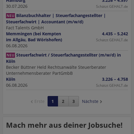
Hamburg
3.226 – 4.597
30.07.2026
Schätzt GEHALT.de
Bilanzbuchhalter | Steuerfachangestellter |
NEU
Steuerfachwirt | Accountant (m/w/d)
Fact Talents GmbH
Memmingen (bei Kempten
4.435 – 5.242
im Allgäu, Bad Wörishofen)
Schätzt GEHALT.de
06.08.2026
Steuerfachwirt / Steuerfachangestellter (m/w/d) in
NEU
Köln
Becker Büttner Held Rechtsanwälte Steuerberater
Unternehmensberater PartGmbB
Köln
3.226 – 4.758
06.08.2026
Schätzt GEHALT.de
Erste
1
2
3
Nächste
Mach mehr aus deiner Jobsuche!