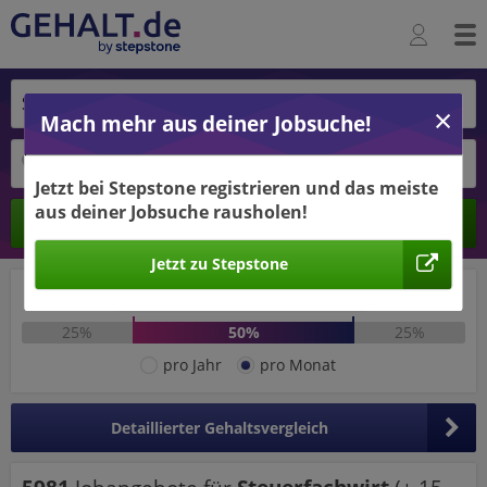
Mach mehr aus deiner Jobsuche!
Jetzt bei Stepstone registrieren und das meiste
aus deiner Jobsuche rausholen!
Ergebnisse verbessern -
Berechnen
jetzt Ort hinzufügen!
Jetzt zu Stepstone
Ort hinzufügen
2.441 €
3.220 €
25%
50%
25%
pro Jahr
pro Monat
Detaillierter Gehaltsvergleich