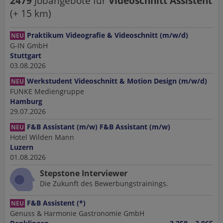
2479
Jobangebote
für
Videoschnitt Assistent
(+
15
km)
Praktikum Videografie & Videoschnitt (m/w/d)
NEU
G-IN GmbH
Stuttgart
03.08.2026
Werkstudent Videoschnitt & Motion Design (m/w/d)
NEU
FUNKE Mediengruppe
Hamburg
29.07.2026
F&B Assistant (m/w) F&B Assistant (m/w)
NEU
Hotel Wilden Mann
Luzern
01.08.2026
Stepstone Interviewer
Die Zukunft des Bewerbungstrainings.
F&B Assistent (*)
NEU
Genuss & Harmonie Gastronomie GmbH