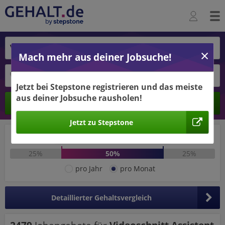
Mach mehr aus deiner Jobsuche!
Jetzt bei Stepstone registrieren und das meiste
aus deiner Jobsuche rausholen!
Ergebnisse verbessern -
Berechnen
jetzt Ort hinzufügen!
Jetzt zu Stepstone
Ort hinzufügen
2.890 €
4.231 €
25%
50%
25%
pro Jahr
pro Monat
Detaillierter Gehaltsvergleich