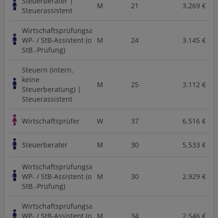
Steuerberater |
M
21
3.269 €
Steuerassistent
Wirtschaftsprüfungsassistent,
WP- / StB-Assistent (ohne
M
24
3.145 €
StB.-Prüfung)
Steuern (intern,
keine
M
25
3.112 €
Steuerberatung) |
Steuerassistent
Wirtschaftsprüfer
W
37
6.516 €
Steuerberater
M
30
5.533 €
Wirtschaftsprüfungsassistent,
WP- / StB-Assistent (ohne
M
30
2.929 €
StB.-Prüfung)
Wirtschaftsprüfungsassistent,
WP- / StB-Assistent (ohne
M
34
2.546 €