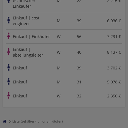
technischer
M
22
2.216 €
Einkäufer
Einkauf | cost
M
39
6.936 €
engineer
Einkauf | Einkäufer
W
56
7.231 €
Einkauf |
W
40
8.137 €
abteilungsleiter
Einkauf
M
39
3.702 €
Einkauf
M
31
5.078 €
Einkauf
W
32
2.350 €
Liste Gehälter (Junior Einkäufer)