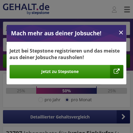
Mach mehr aus deiner Jobsuche!
Jetzt bei Stepstone registrieren und das meiste
aus deiner Jobsuche rausholen!
Ergebnisse verbessern -
Berechnen
jetzt Ort hinzufügen!
Jetzt zu Stepstone
Ort hinzufügen
2.827 €
5.004 €
25%
50%
25%
pro Jahr
pro Monat
Detaillierter Gehaltsvergleich