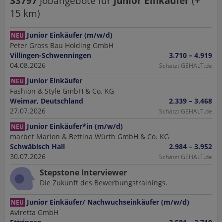
33797
Jobangebote
für
Junior Einkäufer
(+
15
km)
Junior Einkäufer (m/w/d)
NEU
Peter Gross Bau Holding GmbH
Villingen-Schwenningen
3.710 – 4.919
04.08.2026
Schätzt GEHALT.de
Junior Einkäufer
NEU
Fashion & Style GmbH & Co. KG
Weimar, Deutschland
2.339 – 3.468
27.07.2026
Schätzt GEHALT.de
Junior Einkäufer*in (m/w/d)
NEU
marbet Marion & Bettina Würth GmbH & Co. KG
Schwäbisch Hall
2.984 – 3.952
30.07.2026
Schätzt GEHALT.de
Stepstone Interviewer
Die Zukunft des Bewerbungstrainings.
Junior Einkäufer/ Nachwuchseinkäufer (m/w/d)
NEU
Aviretta GmbH