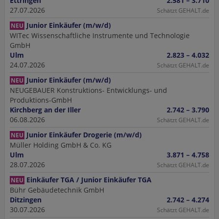
Ettringen
2.581 – 3.710
27.07.2026
Schätzt GEHALT.de
Junior Einkäufer (m/w/d)
NEU
WITec Wissenschaftliche Instrumente und Technologie
GmbH
Ulm
2.823 – 4.032
24.07.2026
Schätzt GEHALT.de
Junior Einkäufer (m/w/d)
NEU
NEUGEBAUER Konstruktions- Entwicklungs- und
Produktions-GmbH
Kirchberg an der Iller
2.742 – 3.790
06.08.2026
Schätzt GEHALT.de
Junior Einkäufer Drogerie (m/w/d)
NEU
Müller Holding GmbH & Co. KG
Ulm
3.871 – 4.758
28.07.2026
Schätzt GEHALT.de
Einkäufer TGA / Junior Einkäufer TGA
NEU
Bühr Gebäudetechnik GmbH
Ditzingen
2.742 – 4.274
30.07.2026
Schätzt GEHALT.de