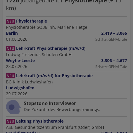
1726
Jobangebote
für
Physiotherapie
(+
15
km)
Physiotherapie
NEU
Physiotherapie SO36 Inh. Marlene Tietge
Berlin
2.419 – 3.065
01.08.2026
Schätzt GEHALT.de
Lehrkraft Physiotherapie (m/w/d)
NEU
Ludwig Fresenius Schulen GmbH
Weyhe-Leeste
3.306 – 4.677
23.07.2026
Schätzt GEHALT.de
Lehrkraft (m/w/d) für Physiotherapie
NEU
BG Klinik Ludwigshafen
Ludwigshafen
29.07.2026
Stepstone Interviewer
Die Zukunft des Bewerbungstrainings.
Leitung Physiotherapie
NEU
ASB Gesundheitszentrum Frankfurt (Oder) GmbH