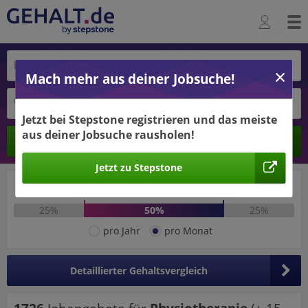
Mach mehr aus deiner Jobsuche!
Jetzt bei Stepstone registrieren und das meiste
aus deiner Jobsuche rausholen!
Ergebnisse verbessern -
Berechnen
jetzt Ort hinzufügen!
Jetzt zu Stepstone
Ort hinzufügen
2.213 €
2.662 €
25%
50%
25%
pro Jahr
pro Monat
Detaillierter Gehaltsvergleich