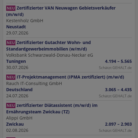
Zertifizierter VAN Neuwagen Gebietsverkäufer
NEU
(m/w/d)
Kestenholz GmbH
Neustadt
29.07.2026
Zertifizierter Gutachter Wohn- und
NEU
Standardgewerbeimmobilien (w/m/d)
Volksbank Schwarzwald-Donau-Neckar eG
Tuningen
4.194 – 5.565
30.07.2026
Schätzt GEHALT.de
IT-Projektmanagement (IPMA zertifiziert) (m/w/d)
NEU
Rauch IT-Consulting GmbH
Deutschland
3.065 – 4.435
24.07.2026
Schätzt GEHALT.de
zertifizierter Diätassistent (m/w/d) im
NEU
Ernährungsteam Zwickau (TZ)
Alippi GmbH
Zwickau
2.097 – 2.903
02.08.2026
Schätzt GEHALT.de