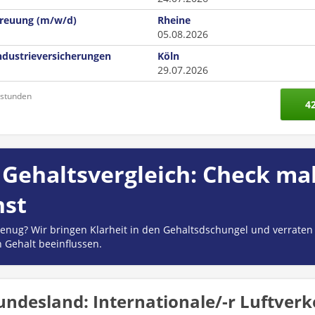
treuung (m/w/d)
Rheine
05.08.2026
Industrieversicherungen
Köln
29.07.2026
nstunden
4
Gehaltsvergleich: Check mal
hst
 genug? Wir bringen Klarheit in den Gehaltsdschungel und verraten
n Gehalt beeinflussen.
ndesland: Internationale/-r Luftverk