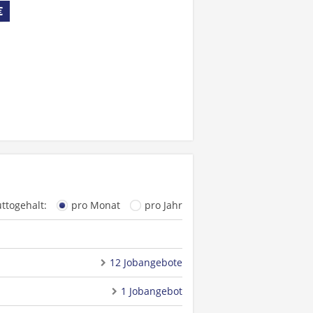
€
uttogehalt:
pro Monat
pro Jahr
12 Jobangebote
1 Jobangebot