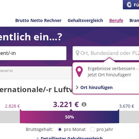
Fü
Brutto Netto Rechner
Gehaltsvergleich
Berufe
Bra
ntlich ein...?
Ergebnisse verbessern -
tent/-in
jetzt Ort hinzufügen!
ernationale/-r Luftverkehrsassistent/
Ort hinzufügen
3.221 €
2.828 €
3.670 €
50%
Bruttogehalt:
pro Monat
pro Jahr
Detaillierter Gehaltsvergleich