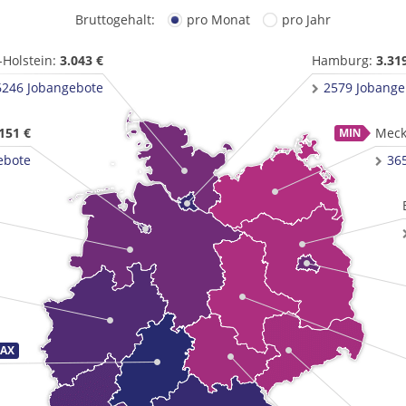
Bruttogehalt:
pro Monat
pro Jahr
-Holstein:
3.043 €
Hamburg:
3.31
6246 Jobangebote
2579 Jobange
151 €
Meck
ebote
36