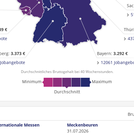
Sac
5
89 €
Thür
bote
43
berg:
3.373 €
Bayern:
3.292 €
 Jobangebote
12061 Jobangeb
Durchschnittliches Bruttogehalt bei 40 Wochenstunden.
Minimum
Maximum
Durchschnitt
Br
ternationale Messen
Meckenbeuren
31.07.2026