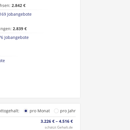
hsen:
2.842 €
169 Jobangebote
ingen:
2.839 €
76 Jobangebote
ote
uttogehalt:
pro Monat
pro Jahr
3.226 € – 4.516 €
schätzt Gehalt.de