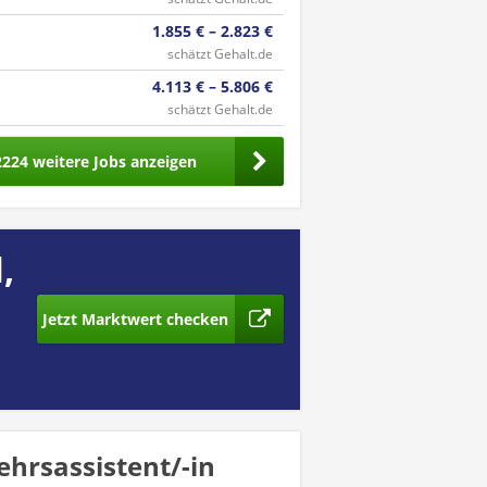
1.855 € – 2.823 €
schätzt Gehalt.de
4.113 € – 5.806 €
schätzt Gehalt.de
2224 weitere Jobs anzeigen
,
Jetzt Marktwert checken
ehrsassistent/-in