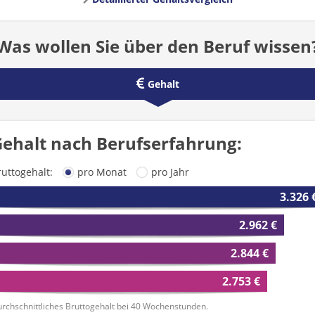
Was wollen Sie über den Beruf wissen
Gehalt
ehalt nach Berufserfahrung:
ruttogehalt:
pro Monat
pro Jahr
3.326 
2.962 €
2.844 €
2.753 €
rchschnittliches Bruttogehalt bei 40 Wochenstunden.