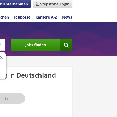
r Unternehmen
Stepstone Login
nchen
Jobbörse
Karriere A-Z
News
Jobs finden
-in
in
Deutschland
25%