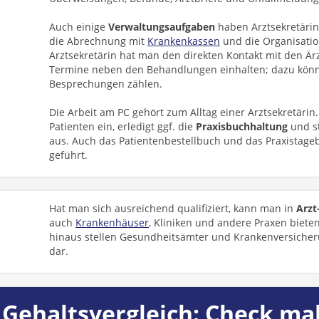
Auch einige
Verwaltungsaufgaben
haben Arztsekretärin
die Abrechnung mit
Krankenkassen
und die Organisatio
Arztsekretärin hat man den direkten Kontakt mit den Ärz
Termine neben den Behandlungen einhalten; dazu könn
Besprechungen zählen.
Die Arbeit am PC gehört zum Alltag einer Arztsekretärin. 
Patienten ein, erledigt ggf. die
Praxisbuchhaltung
und st
aus. Auch das Patientenbestellbuch und das Praxistage
geführt.
Hat man sich ausreichend qualifiziert, kann man in
Arzt
auch
Krankenhäuser
, Kliniken und andere Praxen biete
hinaus stellen Gesundheitsämter und Krankenversicheru
dar.
Gehaltsvergleich: Check mal