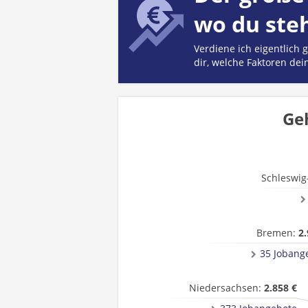
wo du ste
Verdiene ich eigentlich
dir, welche Faktoren dei
Geh
Schleswig
Bremen:
2.
35 Jobang
Niedersachsen:
2.858 €