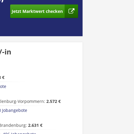
Jetzt Marktwert checken
/-in
3 €
ote
lenburg-Vorpommern:
2.572 €
3 Jobangebote
Brandenburg:
2.631 €