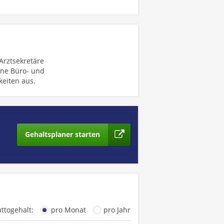
Arztsekretäre
ine Büro- und
keiten aus.
Gehaltsplaner starten
uttogehalt:
pro Monat
pro Jahr