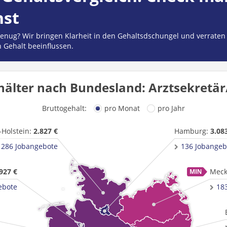
hst
 genug? Wir bringen Klarheit in den Gehaltsdschungel und verraten
n Gehalt beeinflussen.
älter nach Bundesland: Arztsekretär
Bruttogehalt:
pro Monat
pro Jahr
-Holstein:
2.827 €
Hamburg:
3.08
286 Jobangebote
136 Jobangeb
927 €
Meck
ebote
18