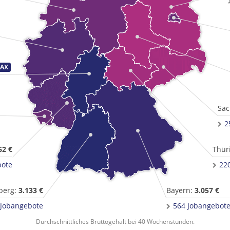
Sac
2
62 €
Thür
bote
22
berg:
3.133 €
Bayern:
3.057 €
 Jobangebote
564 Jobangebot
Durchschnittliches Bruttogehalt bei 40 Wochenstunden.