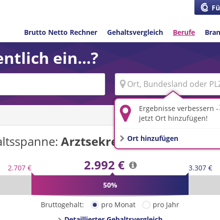
Fü
Brutto Netto Rechner
Gehaltsvergleich
Berufe
Bra
ntlich ein...?
Ergebnisse verbessern -
jetzt Ort hinzufügen!
ltsspanne:
Arztsekretär/-in
in
Deutsch
Ort hinzufügen
2.992 €
2.707 €
3.307 €
50%
Bruttogehalt:
pro Monat
pro Jahr
Detaillierter Gehaltsvergleich