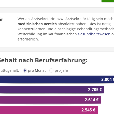
är
Wer als Arztsekretärin bzw. Arztsekretär tätig sein möc
medizinischen Bereich
absolviert haben. Dies ist nötig,
kennenzulernen und einschlägige Behandlungsmethoden
Weiterbildung im kaufmännischen
Gesundheitswesen
o
erforderlich.
ehalt nach Berufserfahrung:
ruttogehalt:
pro Monat
pro Jahr
3.004 
2.705 €
2.614 €
2.545 €