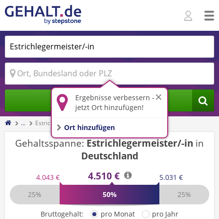
Ergebnisse verbessern -
Jobs finden
jetzt Ort hinzufügen!
...
Estrichlegermeister/-in
Ort hinzufügen
Gehaltsspanne:
Estrichlegermeister/-in
in
Deutschland
4.510 €
4.043 €
5.031 €
25%
50%
25%
Bruttogehalt:
pro Monat
pro Jahr