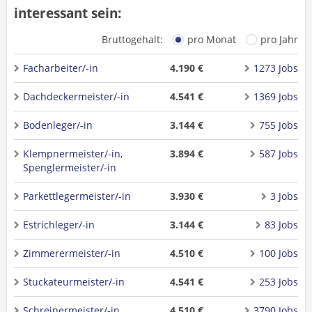
interessant sein:
Bruttogehalt:
pro Monat
pro Jahr
Facharbeiter/-in
4.190 €
1273 Jobs
Dachdeckermeister/-in
4.541 €
1369 Jobs
Bodenleger/-in
3.144 €
755 Jobs
Klempnermeister/-in,
3.894 €
587 Jobs
Spenglermeister/-in
Parkettlegermeister/-in
3.930 €
3 Jobs
Estrichleger/-in
3.144 €
83 Jobs
Zimmerermeister/-in
4.510 €
100 Jobs
Stuckateurmeister/-in
4.541 €
253 Jobs
Schreinermeister/-in,
4.510 €
3790 Jobs