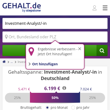
Ergebnisse verbessern -
Jobs finden
jetzt Ort hinzufügen!
...
Investment-Analyst/-in
Ort hinzufügen
Gehaltsspanne:
Investment-Analyst/-in
in
Deutschland
6.199 €
5.471 €
7.024 €
25%
50%
25%
Bruttogehalt:
pro Monat
pro Jahr