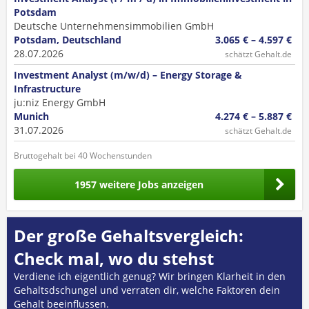
Potsdam
Deutsche Unternehmensimmobilien GmbH
Potsdam, Deutschland
3.065 € – 4.597 €
28.07.2026
schätzt Gehalt.de
Investment Analyst (m/w/d) – Energy Storage &
Infrastructure
ju:niz Energy GmbH
Munich
4.274 € – 5.887 €
31.07.2026
schätzt Gehalt.de
Bruttogehalt bei 40 Wochenstunden
1957 weitere Jobs anzeigen
Der große Gehaltsvergleich:
Check mal, wo du stehst
Verdiene ich eigentlich genug? Wir bringen Klarheit in den
Gehaltsdschungel und verraten dir, welche Faktoren dein
Gehalt beeinflussen.