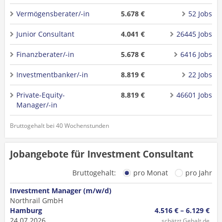
Vermögensberater/-in
5.678 €
52 Jobs
Junior Consultant
4.041 €
26445 Jobs
Finanzberater/-in
5.678 €
6416 Jobs
Investmentbanker/-in
8.819 €
22 Jobs
Private-Equity-
8.819 €
46601 Jobs
Manager/-in
Bruttogehalt bei 40 Wochenstunden
Jobangebote für Investment Consultant
Bruttogehalt:
pro Monat
pro Jahr
Investment Manager (m/w/d)
Northrail GmbH
Hamburg
4.516 € – 6.129 €
24.07.2026
schätzt Gehalt.de