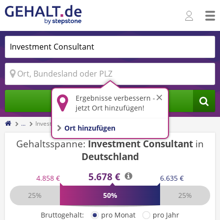
Ergebnisse verbessern -
Jobs finden
jetzt Ort hinzufügen!
...
Investment Consultant
Ort hinzufügen
Gehaltsspanne:
Investment Consultant
in
Deutschland
5.678 €
4.858 €
6.635 €
25%
50%
25%
Bruttogehalt:
pro Monat
pro Jahr