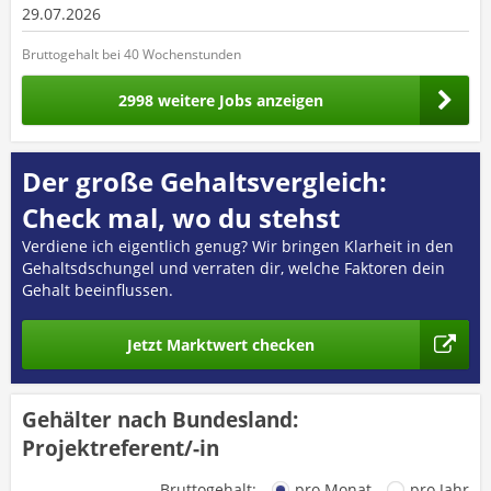
29.07.2026
Bruttogehalt bei 40 Wochenstunden
2998 weitere Jobs anzeigen
Der große Gehaltsvergleich:
Check mal, wo du stehst
Verdiene ich eigentlich genug? Wir bringen Klarheit in den
Gehaltsdschungel und verraten dir, welche Faktoren dein
Gehalt beeinflussen.
Jetzt Marktwert checken
Gehälter nach Bundesland:
Projektreferent/-in
Bruttogehalt:
pro Monat
pro Jahr