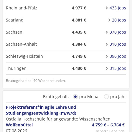
Rheinland-Pfalz
4.977 €
433 Jobs
Saarland
4.881 €
20 Jobs
Sachsen
4.435 €
370 Jobs
Sachsen-Anhalt
4.384 €
310 Jobs
Schleswig-Holstein
4.749 €
396 Jobs
Thüringen
4.430 €
315 Jobs
Bruttogehalt bei 40 Wochenstunden.
Bruttogehalt:
pro Monat
pro Jahr
Projektreferent*in agile Lehre und
Studiengangsentwicklung (m/w/d)
Ostfalia Hochschule für angewandte Wissenschaften
Wolfenbüttel
4.759 € – 6.764 €
07.08.2026
schätzt Gehalt.de