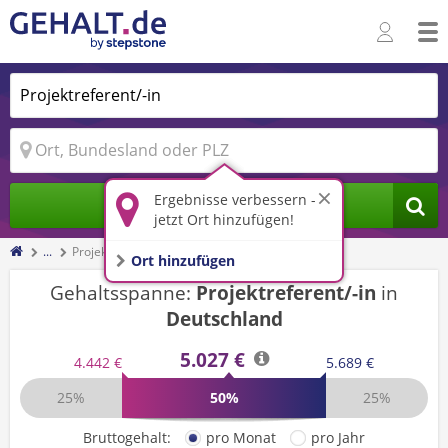
Ergebnisse verbessern -
Jobs finden
jetzt Ort hinzufügen!
...
Projektreferent/-in
Ort hinzufügen
Gehaltsspanne:
Projektreferent/-in
in
Deutschland
5.027 €
4.442 €
5.689 €
25%
50%
25%
Bruttogehalt:
pro Monat
pro Jahr