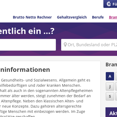
Fü
Brutto Netto Rechner
Gehaltsvergleich
Berufe
Bra
ntlich ein …?
Bran
eninformationen
A
es Gesundheits- und Sozialwesens. Allgemein geht es
 hilfebedürftigen und /oder kranken Menschen.
J
shalt als auch in den sogenannten Altenpflegeheimen
mmer älter werden, steigt zunehmen der Bedarf an
S
 Altenpflege. Neben den klassischen Alten- und
r neue Konzepte. Dazu gehören altersgerechte
tige Menschen mit einbezogen werden. Im Zuge
Akt
tsplätze geschaffen.