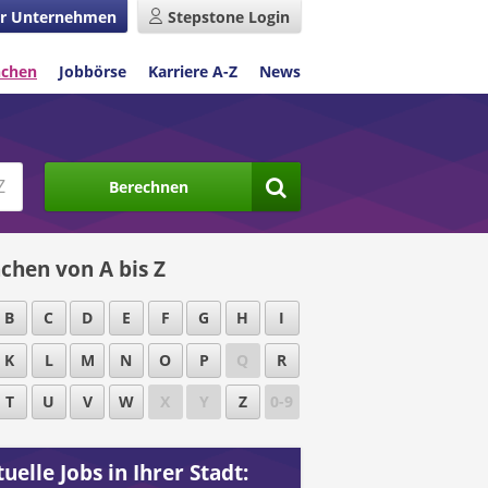
r Unternehmen
Stepstone Login
nchen
Jobbörse
Karriere A-Z
News
Berechnen
chen von A bis Z
B
C
D
E
F
G
H
I
K
L
M
N
O
P
Q
R
T
U
V
W
X
Y
Z
0-9
uelle Jobs in Ihrer Stadt: