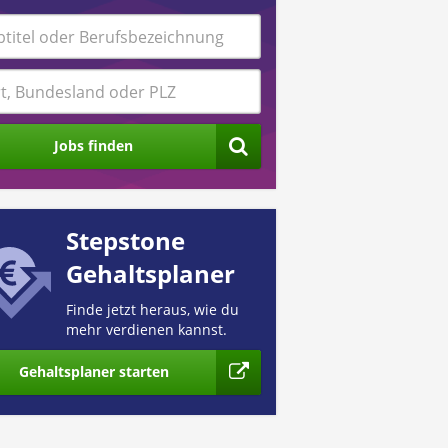
Jobs finden
Stepstone
Gehaltsplaner
Finde jetzt heraus, wie du
mehr verdienen kannst.
Gehaltsplaner starten