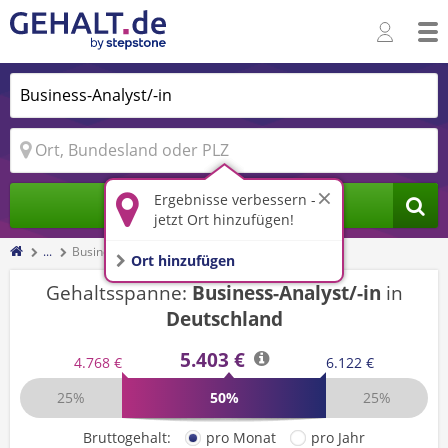
Ergebnisse verbessern -
Jobs finden
jetzt Ort hinzufügen!
...
Business-Analyst/-in
Ort hinzufügen
Gehaltsspanne:
Business-Analyst/-in
in
Deutschland
5.403 €
4.768 €
6.122 €
25%
50%
25%
Bruttogehalt:
pro Monat
pro Jahr