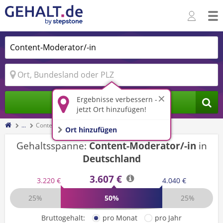
Ergebnisse verbessern -
Jobs finden
jetzt Ort hinzufügen!
...
Content-Moderator/-in
Ort hinzufügen
Gehaltsspanne:
Content-Moderator/-in
in
Deutschland
3.607 €
3.220 €
4.040 €
25%
50%
25%
Bruttogehalt:
pro Monat
pro Jahr