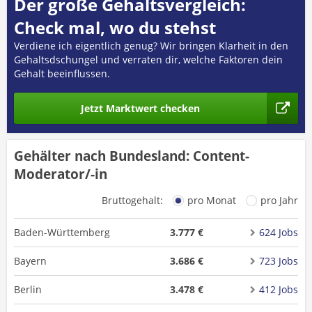
Der große Gehaltsvergleich:
Check mal, wo du stehst
Verdiene ich eigentlich genug? Wir bringen Klarheit in den
Gehaltsdschungel und verraten dir, welche Faktoren dein
Gehalt beeinflussen.
Jetzt Marktwert checken
Gehälter nach Bundesland: Content-
Moderator/-in
Bruttogehalt:
pro Monat
pro Jahr
Baden-Württemberg
3.777 €
624 Jobs
Bayern
3.686 €
723 Jobs
Berlin
3.478 €
412 Jobs