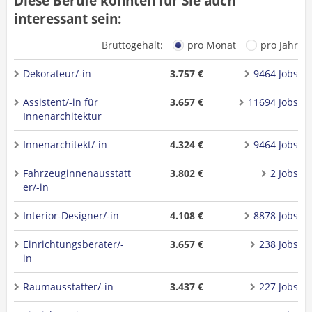
Diese Berufe könnten für Sie auch
interessant sein:
Bruttogehalt:
pro Monat
pro Jahr
Dekorateur/-in
3.757 €
9464 Jobs
Assistent/-in für
3.657 €
11694 Jobs
Innenarchitektur
Innenarchitekt/-in
4.324 €
9464 Jobs
Fahrzeuginnenausstatt
3.802 €
2 Jobs
er/-in
Interior-Designer/-in
4.108 €
8878 Jobs
Einrichtungsberater/-
3.657 €
238 Jobs
in
Raumausstatter/-in
3.437 €
227 Jobs