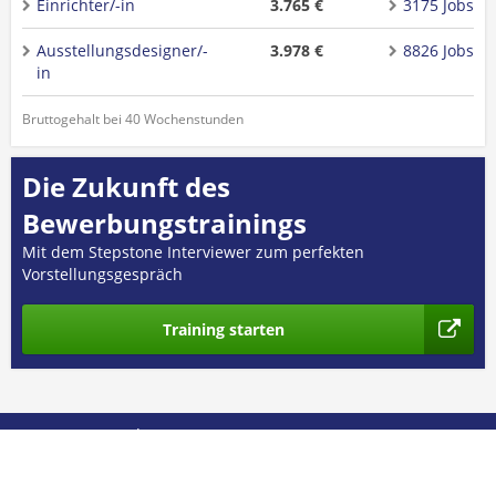
Einrichter/-in
3.765 €
3175 Jobs
Ausstellungsdesigner/-
3.978 €
8826 Jobs
in
Bruttogehalt bei 40 Wochenstunden
Die Zukunft des
Bewerbungstrainings
Mit dem Stepstone Interviewer zum perfekten
Vorstellungsgespräch
Training starten
© 2026 GEHALT.de
Über uns
Presse
Nutzungsbedingungen
Datenschutz