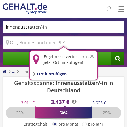
Ergebnisse verbessern -
Jobs finden
jetzt Ort hinzufügen!
...
Innenausstatter/-in
Ort hinzufügen
Gehaltsspanne:
Innenausstatter/-in
in
Deutschland
3.437 €
3.011 €
3.923 €
25%
50%
25%
Bruttogehalt:
pro Monat
pro Jahr