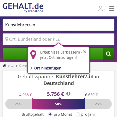
Ergebnisse verbessern -
Jobs finden
jetzt Ort hinzufügen!
...
Kunstlehrer/-in
Ort hinzufügen
Gehaltsspanne:
Kunstlehrer/-in
in
Deutschland
5.756 €
4.968 €
6.669 €
25%
50%
25%
Bruttogehalt:
pro Monat
pro Jahr