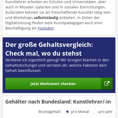
Kunstlehrer arbeiten an Schulen und Universitäten, aber
auch in Museen, Galerien und in sozialen Einrichtungen.
Außerdem können sie als freischaffende Künstler tätig sein
und Workshops
selbstständig
anbieten. In Zeiten der
Digitalisierung finden viele Kunstpädagogen auch eine
Beschäftigung als
Youtuber
.
Der große Gehaltsvergleich:
Check mal, wo du stehst
Verdiene ich eigentlich genug? Wir bringen Klarheit in den
Gehaltsdschungel und verraten dir, welche Faktoren dein
Gehalt beeinflussen.
Jetzt Marktwert checken
Gehälter nach Bundesland: Kunstlehrer/-in
Bruttogehalt:
pro Monat
pro Jahr