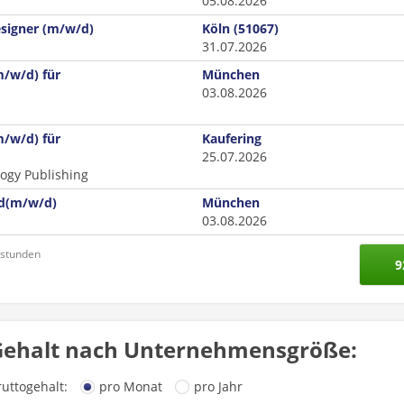
05.08.2026
signer (m/w/d)
Köln (51067)
31.07.2026
m/w/d) für
München
03.08.2026
m/w/d) für
Kaufering
25.07.2026
ogy Publishing
ld(m/w/d)
München
03.08.2026
nstunden
9
Gehalt nach Unternehmensgröße:
ruttogehalt:
pro Monat
pro Jahr