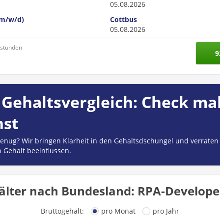
05.08.2026
(m/w/d)
Cottbus
05.08.2026
nstunden
9
Gehaltsvergleich: Check mal
hst
 genug? Wir bringen Klarheit in den Gehaltsdschungel und verraten
n Gehalt beeinflussen.
älter nach Bundesland: RPA-Developer
Bruttogehalt:
pro Monat
pro Jahr