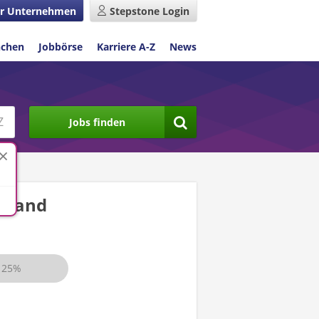
r Unternehmen
Stepstone Login
nchen
Jobbörse
Karriere A-Z
News
Jobs finden
hland
25%