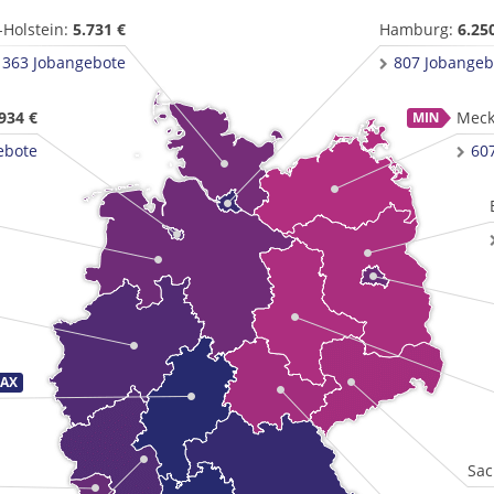
-Holstein:
5.731 €
Hamburg:
6.25
1363 Jobangebote
807 Jobangeb
934 €
Meck
ebote
60
Sac