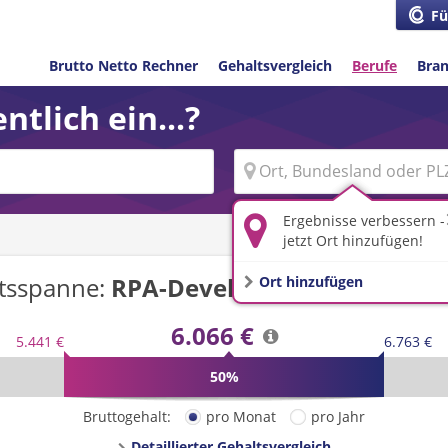
Fü
Brutto Netto Rechner
Gehaltsvergleich
Berufe
Bra
ntlich ein...?
Ergebnisse verbessern -
jetzt Ort hinzufügen!
tsspanne:
RPA-Developer/-in
in
Deutsc
Ort hinzufügen
6.066 €
5.441 €
6.763 €
50%
Bruttogehalt:
pro Monat
pro Jahr
Detaillierter Gehaltsvergleich