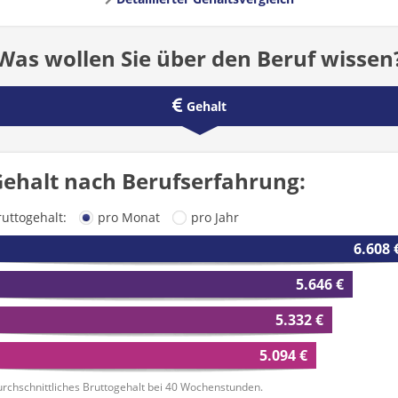
Was wollen Sie über den Beruf wissen
Gehalt
ehalt nach Berufserfahrung:
ruttogehalt:
pro Monat
pro Jahr
6.608 
5.646 €
5.332 €
5.094 €
rchschnittliches Bruttogehalt bei 40 Wochenstunden.