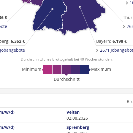
1
06 €
Thür
bote
76
berg:
6.352 €
Bayern:
6.198 €
 Jobangebote
2671 Jobangebo
Durchschnittliches Bruttogehalt bei 40 Wochenstunden.
Minimum
Maximum
Durchschnitt
Br
(m/w/d)
Velten
02.08.2026
(m/w/d)
Spremberg