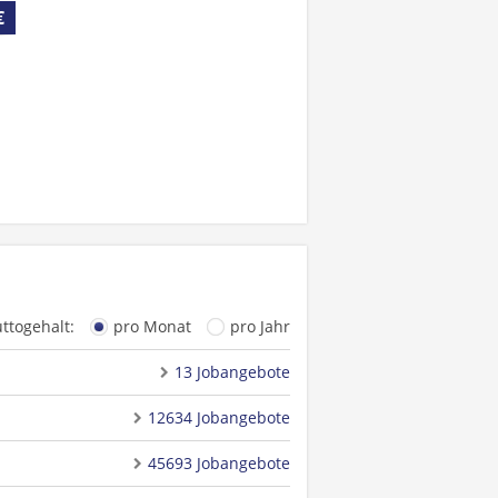
€
uttogehalt:
pro Monat
pro Jahr
13 Jobangebote
12634 Jobangebote
45693 Jobangebote