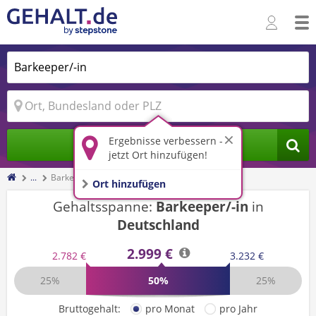
Ergebnisse verbessern -
Jobs finden
jetzt Ort hinzufügen!
...
Barkeeper/-in
Ort hinzufügen
Gehaltsspanne:
Barkeeper/-in
in
Deutschland
2.999 €
2.782 €
3.232 €
25%
50%
25%
Bruttogehalt:
pro Monat
pro Jahr