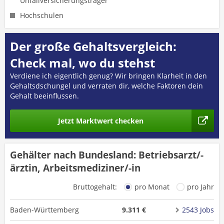
Unfallversicherungsträger
Hochschulen
Der große Gehaltsvergleich:
Check mal, wo du stehst
Verdiene ich eigentlich genug? Wir bringen Klarheit in den
Gehaltsdschungel und verraten dir, welche Faktoren dein
Gehalt beeinflussen.
Jetzt Marktwert checken
Gehälter nach Bundesland: Betriebsarzt/-
ärztin, Arbeitsmediziner/-in
Bruttogehalt:
pro Monat
pro Jahr
Baden-Württemberg
9.311 €
2543 Jobs