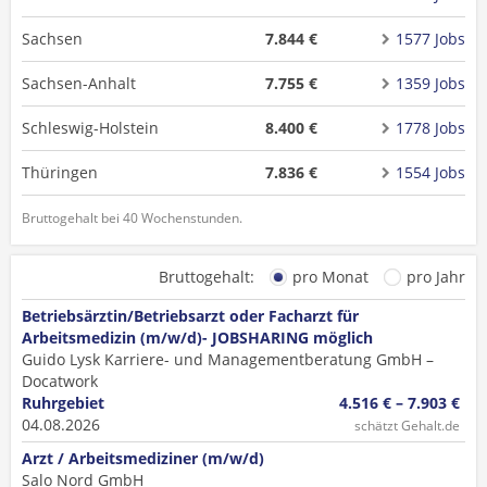
Sachsen
7.844 €
1577 Jobs
Sachsen-Anhalt
7.755 €
1359 Jobs
Schleswig-Holstein
8.400 €
1778 Jobs
Thüringen
7.836 €
1554 Jobs
Bruttogehalt bei 40 Wochenstunden.
Bruttogehalt:
pro Monat
pro Jahr
Betriebsärztin/Betriebsarzt oder Facharzt für
Arbeitsmedizin (m/w/d)- JOBSHARING möglich
Guido Lysk Karriere- und Managementberatung GmbH –
Docatwork
Ruhrgebiet
4.516 € – 7.903 €
04.08.2026
schätzt Gehalt.de
Arzt / Arbeitsmediziner (m/w/d)
Salo Nord GmbH