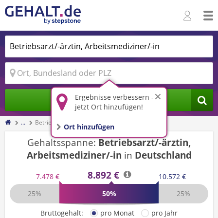
Ergebnisse verbessern -
Jobs finden
jetzt Ort hinzufügen!
...
Betriebsarzt/-ärztin, Arbeitsmediziner/-in
Ort hinzufügen
Gehaltsspanne:
Betriebsarzt/-ärztin,
Arbeitsmediziner/-in
in
Deutschland
8.892 €
7.478 €
10.572 €
25%
50%
25%
Bruttogehalt:
pro Monat
pro Jahr