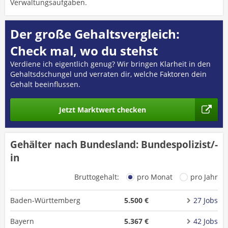
Verwaltungsaufgaben.
Der große Gehaltsvergleich:
Check mal, wo du stehst
Verdiene ich eigentlich genug? Wir bringen Klarheit in den
Gehaltsdschungel und verraten dir, welche Faktoren dein
Gehalt beeinflussen.
Jetzt Marktwert checken
Gehälter nach Bundesland: Bundespolizist/-
in
Bruttogehalt:
pro Monat
pro Jahr
Baden-Württemberg
5.500 €
27 Jobs
Bayern
5.367 €
42 Jobs