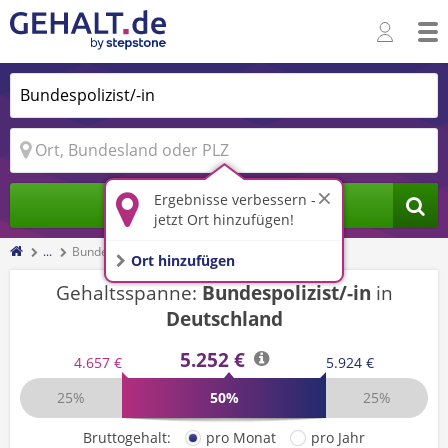
Ergebnisse verbessern -
Jobs finden
jetzt Ort hinzufügen!
...
Bundespolizist/-in
Ort hinzufügen
Gehaltsspanne:
Bundespolizist/-in
in
Deutschland
5.252 €
4.657 €
5.924 €
25%
50%
25%
Bruttogehalt:
pro Monat
pro Jahr