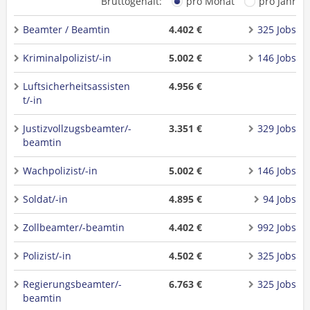
Bruttogehalt:
pro Monat
pro Jahr
Beamter / Beamtin
4.402 €
325 Jobs
Kriminalpolizist/-in
5.002 €
146 Jobs
Luftsicherheitsassisten
4.956 €
t/-in
Justizvollzugsbeamter/-
3.351 €
329 Jobs
beamtin
Wachpolizist/-in
5.002 €
146 Jobs
Soldat/-in
4.895 €
94 Jobs
Zollbeamter/-beamtin
4.402 €
992 Jobs
Polizist/-in
4.502 €
325 Jobs
Regierungsbeamter/-
6.763 €
325 Jobs
beamtin