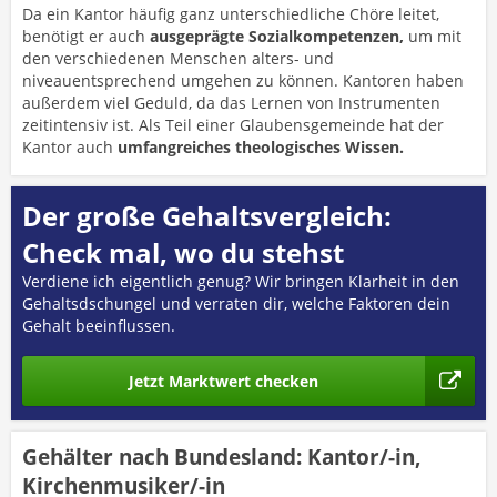
Da ein Kantor häufig ganz unterschiedliche Chöre leitet,
benötigt er auch
ausgeprägte
Sozialkompetenzen,
um mit
den verschiedenen Menschen alters- und
niveauentsprechend umgehen zu können. Kantoren haben
außerdem viel Geduld, da das Lernen von Instrumenten
zeitintensiv ist. Als Teil einer Glaubensgemeinde hat der
Kantor auch
umfangreiches theologisches Wissen.
Der große Gehaltsvergleich:
Check mal, wo du stehst
Verdiene ich eigentlich genug? Wir bringen Klarheit in den
Gehaltsdschungel und verraten dir, welche Faktoren dein
Gehalt beeinflussen.
Jetzt Marktwert checken
Gehälter nach Bundesland: Kantor/-in,
Kirchenmusiker/-in