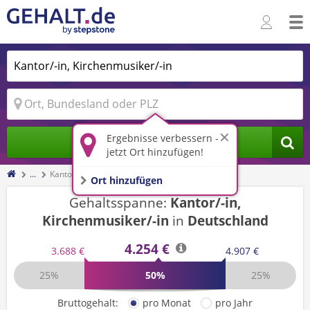
Ergebnisse verbessern -
Jobs finden
jetzt Ort hinzufügen!
...
Kantor/-in, Kirchenmusiker/-in
Ort hinzufügen
Gehaltsspanne:
Kantor/-in,
Kirchenmusiker/-in
in
Deutschland
4.254 €
3.688 €
4.907 €
25%
50%
25%
Bruttogehalt:
pro Monat
pro Jahr