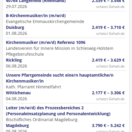
40764 Langenfeld (Rheinland)
2.339 € – 3.548 €
29.07.2026
schätzt Gehalt.de
B-Kirchenmusiker/in (m/w/d)
Evangelische Emmauskirchengemeinde
Duisburg
2.419 € – 3.710 €
01.08.2026
schätzt Gehalt.de
Kirchenmusiker (m/w/d) Referenz 1096
Landesverein für Innere Mission in Schleswig-Holstein
Pflegeberufeschule
Rickling
2.419 € – 3.629 €
06.08.2026
schätzt Gehalt.de
Unsere Pfarrgemeinde sucht eine/n hauptamtliche/n
Kirchenmusiker/in
Kath. Pfarramt Himmelfahrt
Wittichenau
2.177 € – 3.306 €
04.08.2026
schätzt Gehalt.de
Leiter (m/w/d) des Prozessbereiches 2
(Personaleinsatzplanung und Personalentwicklung)
Bischöfliches Ordinariat Magdeburg
Magdeburg
3.790 € – 5.242 €
05.08.2026
schätzt Gehalt.de