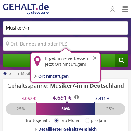
Ergebnisse verbessern -
Jobs finden
jetzt Ort hinzufügen!
...
Musiker/-in
Ort hinzufügen
Gehaltsspanne:
Musiker/-in
in
Deutschland
4.691 €
4.067 €
5.411 €
25%
50%
25%
Bruttogehalt:
pro Monat
pro Jahr
Detaillierter Gehaltsvergleich