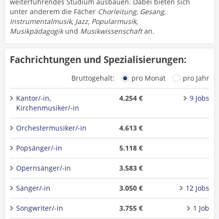
weiterführendes Studium ausbauen. Dabei bieten sich
unter anderem die Fächer
Chorleitung, Gesang,
Instrumentalmusik, Jazz, Popularmusik,
Musikpädagogik
und
Musikwissenschaft
an.
Fachrichtungen und Spezialisierungen:
Bruttogehalt:
pro Monat
pro Jahr
Kantor/-in,
4.254 €
9 Jobs
Kirchenmusiker/-in
Orchestermusiker/-in
4.613 €
Popsänger/-in
5.118 €
Opernsänger/-in
3.583 €
Sänger/-in
3.050 €
12 Jobs
Songwriter/-in
3.755 €
1 Job