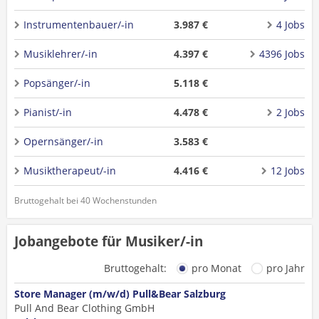
Instrumentenbauer/-in
3.987 €
4 Jobs
Musiklehrer/-in
4.397 €
4396 Jobs
Popsänger/-in
5.118 €
Pianist/-in
4.478 €
2 Jobs
Opernsänger/-in
3.583 €
Musiktherapeut/-in
4.416 €
12 Jobs
Bruttogehalt bei 40 Wochenstunden
Jobangebote für Musiker/-in
Bruttogehalt:
pro Monat
pro Jahr
Store Manager (m/w/d) Pull&Bear Salzburg
Pull And Bear Clothing GmbH