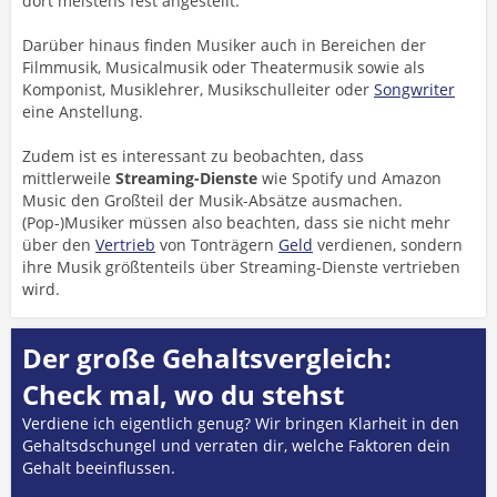
dort meistens fest angestellt.
Darüber hinaus finden Musiker auch in Bereichen der
Filmmusik, Musicalmusik oder Theatermusik sowie als
Komponist, Musiklehrer, Musikschulleiter oder
Songwriter
eine Anstellung.
Zudem ist es interessant zu beobachten, dass
mittlerweile
Streaming-Dienste
wie Spotify und Amazon
Music den Großteil der Musik-Absätze ausmachen.
(Pop-)Musiker müssen also beachten, dass sie nicht mehr
über den
Vertrieb
von Tonträgern
Geld
verdienen, sondern
ihre Musik größtenteils über Streaming-Dienste vertrieben
wird.
Der große Gehaltsvergleich:
Check mal, wo du stehst
Verdiene ich eigentlich genug? Wir bringen Klarheit in den
Gehaltsdschungel und verraten dir, welche Faktoren dein
Gehalt beeinflussen.