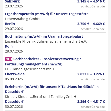
Salzburg
3.145 € – 4.516 €
23.07.2026
schätzt Gehalt.de
Ergotherapeut:in (m/w/d) für unsere Tagesstätte
Lebensnähe g GmbH
Berlin
3.750 € – 4.669 €
29.07.2026
schätzt Gehalt.de
Buchhaltung (m/w/d) im Urania Spiegelpalast
Ensemble Phoenix Bühnenspielgemeinschaft e.V.
Köln
28.07.2026
Sachbearbeiter - Insolvenzverwertung /
NEU
Forderungsmanagement (m/w/d)
FTS Handelsgesellschaft mbH
Eberswalde
2.823 € – 3.226 €
05.08.2026
schätzt Gehalt.de
Erzieher/in (m/w/d) für unsere KiTa „Hans im Glück“ in
Düsseldorf
Kinder, Kinder ...Beruf und Familie gGmbH
Düsseldorf
3.396 € – 4.517 €
30.07.2026
schätzt Gehalt.de