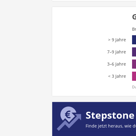
G
B
> 9 Jahre
7–9 Jahre
3–6 Jahre
< 3 Jahre
Du
Stepstone
Finde jetzt heraus, wie 