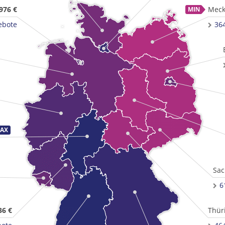
976 €
Meck
ebote
36
Sac
6
36 €
Thür