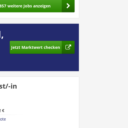
857 weitere Jobs anzeigen
,
Jetzt Marktwert checken
t/-in
2 €
ote