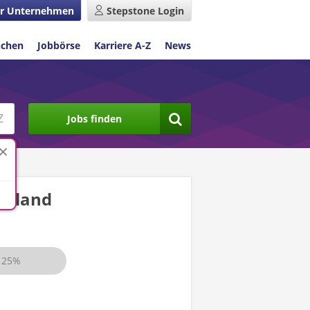
r Unternehmen
Stepstone Login
nchen
Jobbörse
Karriere A-Z
News
Jobs finden
chland
25%