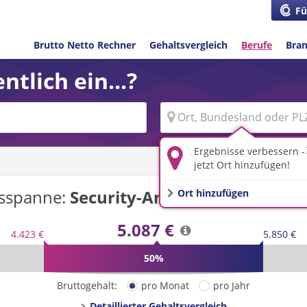
Fü
Brutto Netto Rechner
Gehaltsvergleich
Berufe
Bra
ntlich ein...?
Ergebnisse verbessern -
jetzt Ort hinzufügen!
tsspanne:
Security-Analyst/-in
in
Deuts
Ort hinzufügen
5.087 €
4.423 €
5.850 €
50%
Bruttogehalt:
pro Monat
pro Jahr
Detaillierter Gehaltsvergleich