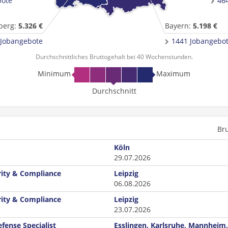
bote
46
berg:
5.326 €
Bayern:
5.198 €
 Jobangebote
1441 Jobangebo
Durchschnittliches Bruttogehalt bei 40 Wochenstunden.
Minimum
Maximum
Durchschnitt
Br
Köln
29.07.2026
rity & Compliance
Leipzig
06.08.2026
rity & Compliance
Leipzig
23.07.2026
efense Specialist
Esslingen, Karlsruhe, Mannheim,