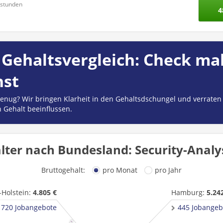
nstunden
4
Gehaltsvergleich: Check mal
hst
 genug? Wir bringen Klarheit in den Gehaltsdschungel und verraten
n Gehalt beeinflussen.
lter nach Bundesland: Security-Analys
Bruttogehalt:
pro Monat
pro Jahr
-Holstein:
4.805 €
Hamburg:
5.24
720 Jobangebote
445 Jobangeb