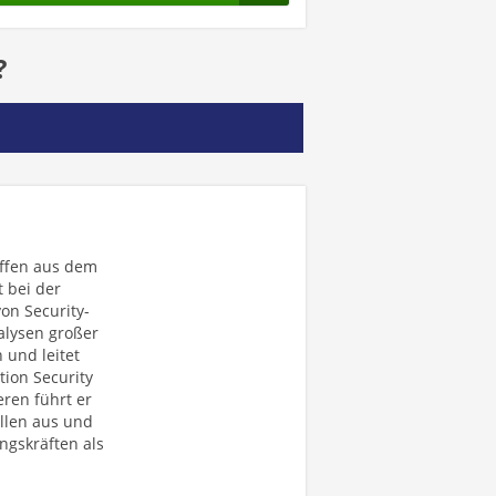
?
iffen aus dem
 bei der
on Security-
alysen großer
 und leitet
ion Security
ren führt er
llen aus und
ngskräften als