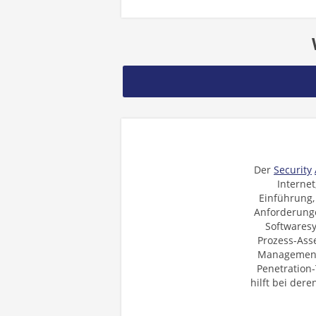
Der
Security
Interne
Einführung,
Anforderunge
Softwaresy
Prozess-Ass
Management 
Penetration-
hilft bei der