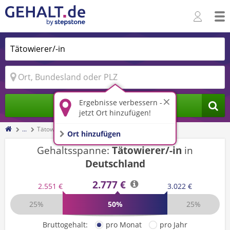
Ergebnisse verbessern -
Jobs finden
jetzt Ort hinzufügen!
...
Tätowierer/-in
Ort hinzufügen
Gehaltsspanne:
Tätowierer/-in
in
Deutschland
2.777 €
2.551 €
3.022 €
25%
50%
25%
Bruttogehalt:
pro Monat
pro Jahr