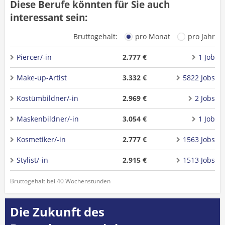
Diese Berufe könnten für Sie auch
interessant sein:
Bruttogehalt:
pro Monat
pro Jahr
Piercer/-in
2.777 €
1 Job
Make-up-Artist
3.332 €
5822 Jobs
Kostümbildner/-in
2.969 €
2 Jobs
Maskenbildner/-in
3.054 €
1 Job
Kosmetiker/-in
2.777 €
1563 Jobs
Stylist/-in
2.915 €
1513 Jobs
Bruttogehalt bei 40 Wochenstunden
Die Zukunft des