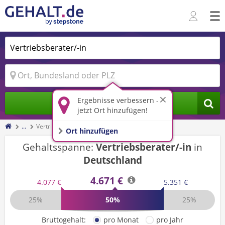
Ergebnisse verbessern -
Jobs finden
jetzt Ort hinzufügen!
...
Vertriebsberater/-in
Ort hinzufügen
Gehaltsspanne:
Vertriebsberater/-in
in
Deutschland
4.671 €
4.077 €
5.351 €
25%
50%
25%
Bruttogehalt:
pro Monat
pro Jahr