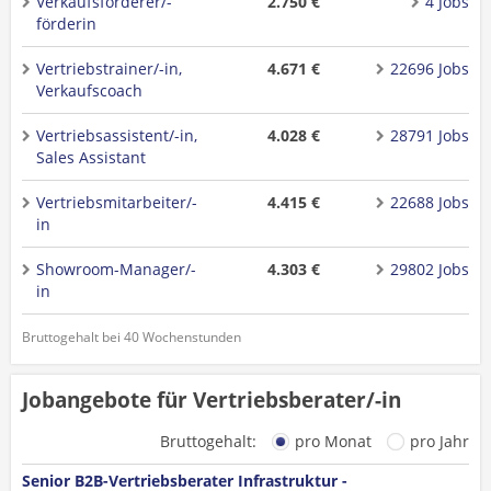
Verkaufsförderer/-
2.750 €
4 Jobs
förderin
Vertriebstrainer/-in,
4.671 €
22696 Jobs
Verkaufscoach
Vertriebsassistent/-in,
4.028 €
28791 Jobs
Sales Assistant
Vertriebsmitarbeiter/-
4.415 €
22688 Jobs
in
Showroom-Manager/-
4.303 €
29802 Jobs
in
Bruttogehalt bei 40 Wochenstunden
Jobangebote für Vertriebsberater/-in
Bruttogehalt:
pro Monat
pro Jahr
Senior B2B-Vertriebsberater Infrastruktur -