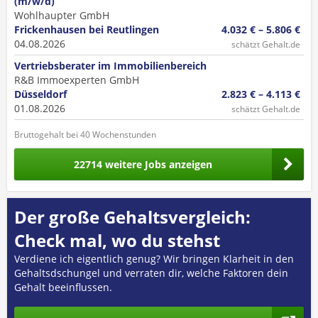
(m/w/d)
Wohlhaupter GmbH
Frickenhausen bei Reutlingen
4.032 € – 5.806 €
04.08.2026
schätzt Gehalt.de
Vertriebsberater im Immobilienbereich
R&B Immoexperten GmbH
Düsseldorf
2.823 € – 4.113 €
01.08.2026
schätzt Gehalt.de
Bruttogehalt bei 40 Wochenstunden
22714 weitere Jobs anzeigen
Der große Gehaltsvergleich:
Check mal, wo du stehst
Verdiene ich eigentlich genug? Wir bringen Klarheit in den
Gehaltsdschungel und verraten dir, welche Faktoren dein
Gehalt beeinflussen.