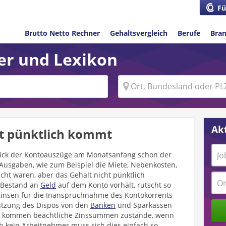
Fü
Brutto Netto Rechner
Gehaltsvergleich
Berufe
Bra
ber und Lexikon
Akt
ht pünktlich kommt
ick der Kontoauszüge am Monatsanfang schon der
 Ausgaben, wie zum Beispiel die Miete, Nebenkosten,
ht waren, aber das Gehalt nicht pünktlich
n Bestand an
Geld
auf dem Konto vorhält, rutscht so
Zinsen für die Inanspruchnahme des Kontokorrents
 Nutzung des Dispos von den
Banken
und Sparkassen
nd, kommen beachtliche Zinssummen zustande, wenn
ch kein Arbeitnehmer muss sich dies einfach so