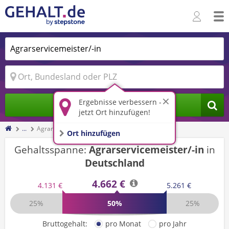
Ergebnisse verbessern -
Jobs finden
jetzt Ort hinzufügen!
...
Agrarservicemeister/-in
Ort hinzufügen
Gehaltsspanne:
Agrarservicemeister/-in
in
Deutschland
4.662 €
4.131 €
5.261 €
25%
50%
25%
Bruttogehalt:
pro Monat
pro Jahr