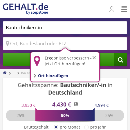
Ergebnisse verbessern -
Jobs finden
jetzt Ort hinzufügen!
...
Bautechniker/-in
Ort hinzufügen
Gehaltsspanne:
Bautechniker/-in
in
Deutschland
4.430 €
3.930 €
4.994 €
25%
50%
25%
Bruttogehalt:
pro Monat
pro Jahr