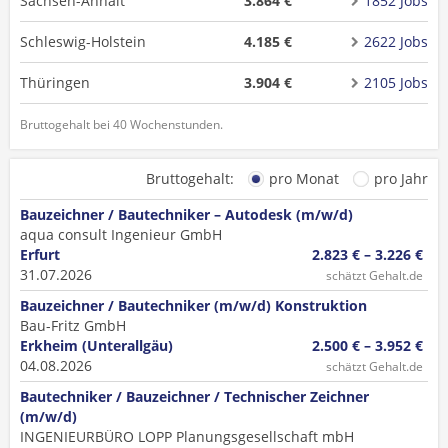
Sachsen-Anhalt
3.864 €
1852 Jobs
Schleswig-Holstein
4.185 €
2622 Jobs
Thüringen
3.904 €
2105 Jobs
Bruttogehalt bei 40 Wochenstunden.
Bruttogehalt:
pro Monat
pro Jahr
Bauzeichner / Bautechniker – Autodesk (m/w/d)
aqua consult Ingenieur GmbH
Erfurt
2.823 € – 3.226 €
31.07.2026
schätzt Gehalt.de
Bauzeichner / Bautechniker (m/w/d) Konstruktion
Bau-Fritz GmbH
Erkheim (Unterallgäu)
2.500 € – 3.952 €
04.08.2026
schätzt Gehalt.de
Bautechniker / Bauzeichner / Technischer Zeichner
(m/w/d)
INGENIEURBÜRO LOPP Planungsgesellschaft mbH