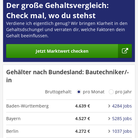
Der große Gehaltsvergleich:
Check mal, wo du stehst
Verdiene ich eigentlich genug? Wir bringen Klarheit in den
Gehaltsdschungel und verraten dir, welche Faktoren dein
Gehalt beeinflussen.
Jetzt Marktwert checken
Gehälter nach Bundesland: Bautechniker/-
in
Bruttogehalt:
pro Monat
pro Jahr
Baden-Württemberg
4.639 €
4284 Jobs
Bayern
4.527 €
5285 Jobs
Berlin
4.272 €
1037 Jobs