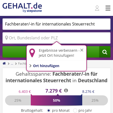
Ergebnisse verbessern -
Jobs finden
jetzt Ort hinzufügen!
...
Fachberater/-in für internationales Steuerrecht
Ort hinzufügen
Gehaltsspanne:
Fachberater/-in für
internationales Steuerrecht
in
Deutschland
7.279 €
6.403 €
8.276 €
25%
50%
25%
Bruttogehalt:
pro Monat
pro Jahr