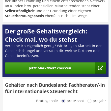
beruflicher Erfahrung und einem entsprechenden Netzwerk
an Kunden bzw. potenziellen Mitarbeitenden steht einer
Selbstständigkeit
und der Gründung einer eigenen
Steuerberatungspraxis
ebenfalls nichts im Wege.
Der große Gehaltsvergleich:
Check mal, wo du stehst
Verdiene ich eigentlich genug? Wir bringen Klarheit in den
Gehaltsdschungel und verraten dir, welche Faktoren dein
Gehalt beeinflussen.
Jetzt Marktwert checken
Gehälter nach Bundesland: Fachberater/-in
für internationales Steuerrecht
Bruttogehalt:
pro Monat
pro Jahr