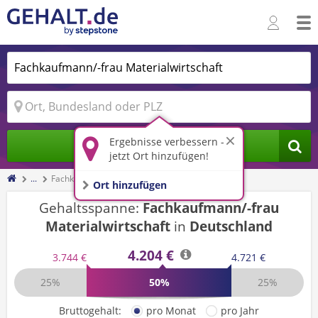
Ergebnisse verbessern -
Jobs finden
jetzt Ort hinzufügen!
...
Fachkaufmann/-frau Materialwirtschaft
Ort hinzufügen
Gehaltsspanne:
Fachkaufmann/-frau
Materialwirtschaft
in
Deutschland
4.204 €
3.744 €
4.721 €
25%
50%
25%
Bruttogehalt:
pro Monat
pro Jahr