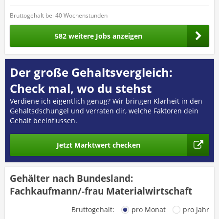
Bruttogehalt bei 40 Wochenstunden
582 weitere Jobs anzeigen
Der große Gehaltsvergleich:
Check mal, wo du stehst
Verdiene ich eigentlich genug? Wir bringen Klarheit in den
Gehaltsdschungel und verraten dir, welche Faktoren dein
Gehalt beeinflussen.
Jetzt Marktwert checken
Gehälter nach Bundesland:
Fachkaufmann/-frau Materialwirtschaft
Bruttogehalt:
pro Monat
pro Jahr