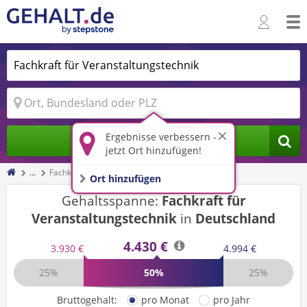
Ergebnisse verbessern -
Jobs finden
jetzt Ort hinzufügen!
...
Fachkraft für Veranstaltungstechnik
Ort hinzufügen
Gehaltsspanne:
Fachkraft für
Veranstaltungstechnik
in
Deutschland
4.430 €
3.930 €
4.994 €
25%
50%
25%
Bruttogehalt:
pro Monat
pro Jahr