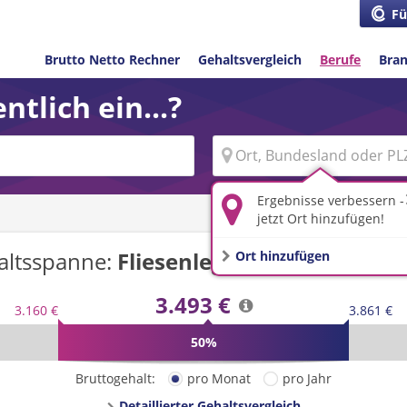
Fü
Brutto Netto Rechner
Gehaltsvergleich
Berufe
Bra
ntlich ein...?
Ergebnisse verbessern -
jetzt Ort hinzufügen!
altsspanne:
Fliesenleger/-in
in
Deutsch
Ort hinzufügen
3.493 €
3.160 €
3.861 €
50%
Bruttogehalt:
pro Monat
pro Jahr
Detaillierter Gehaltsvergleich