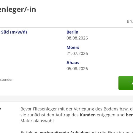
enleger/-in
Br
in Süd (m/w/d)
Berlin
08.08.2026
Moers
21.07.2026
Ahaus
05.08.2026
nstunden
?
Bevor Fliesenleger mit der Verlegung des Bodens bzw.
sie zunächst den Auftrag des
Kunden
entgegen und
ber
Materialauswahl.
Es folgen
vorbereitende Aufgaben,
wie die Einrichtung 