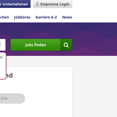
r Unternehmen
Stepstone Login
nchen
Jobbörse
Karriere A-Z
News
Jobs finden
land
25%