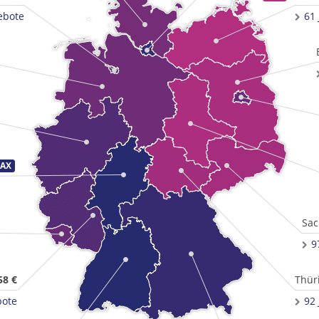
ebote
61
Sac
9
58 €
Thür
bote
92