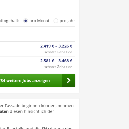
uttogehalt:
pro Monat
pro Jahr
2.419 € – 3.226 €
schätzt Gehalt.de
2.581 € – 3.468 €
schätzt Gehalt.de
754 weitere Jobs anzeigen
 der Fassade beginnen können, nehmen
aten
diesen hinsichtlich der
der Baustelle und die Skizzierung des