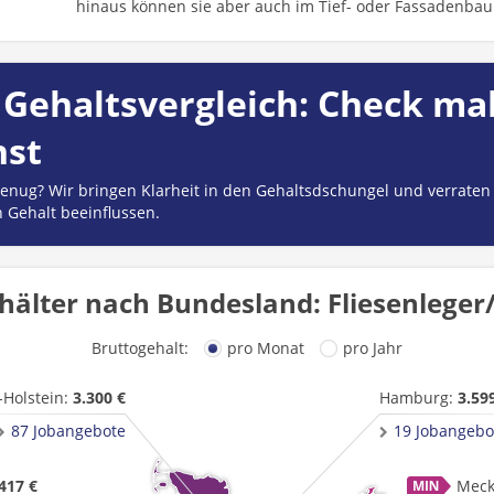
hinaus können sie aber auch im Tief- oder Fassadenbau 
Gehaltsvergleich: Check mal
hst
 genug? Wir bringen Klarheit in den Gehaltsdschungel und verraten
n Gehalt beeinflussen.
hälter nach Bundesland: Fliesenleger/
Bruttogehalt:
pro Monat
pro Jahr
-Holstein:
3.300 €
Hamburg:
3.59
87 Jobangebote
19 Jobangebo
417 €
Meck