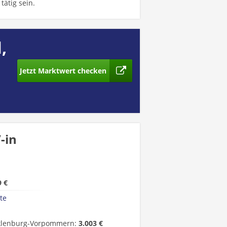
tätig sein.
,
Jetzt Marktwert checken
-in
9 €
te
lenburg-Vorpommern:
3.003 €