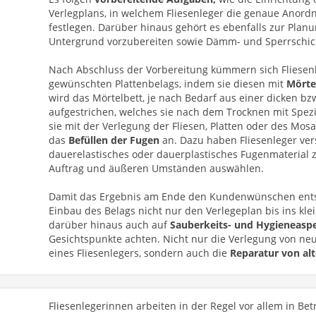
Verlegplans, in welchem Fliesenleger die genaue Anordn
festlegen. Darüber hinaus gehört es ebenfalls zur Plan
Untergrund vorzubereiten sowie Dämm- und Sperrschic
Nach Abschluss der Vorbereitung kümmern sich Fliesen
gewünschten Plattenbelags, indem sie diesen mit
Mörte
wird das Mörtelbett, je nach Bedarf aus einer dicken b
aufgestrichen, welches sie nach dem Trocknen mit Spezi
sie mit der Verlegung der Fliesen, Platten oder des Mos
das
Befüllen der Fugen
an. Dazu haben Fliesenleger ve
dauerelastisches oder dauerplastisches Fugenmaterial z
Auftrag und äußeren Umständen auswählen.
Damit das Ergebnis am Ende den Kundenwünschen entsp
Einbau des Belags nicht nur den Verlegeplan bis ins kle
darüber hinaus auch auf
Sauberkeits- und Hygieneasp
Gesichtspunkte achten. Nicht nur die Verlegung von n
eines Fliesenlegers, sondern auch die
Reparatur von al
Fliesenlegerinnen arbeiten in der Regel vor allem in B