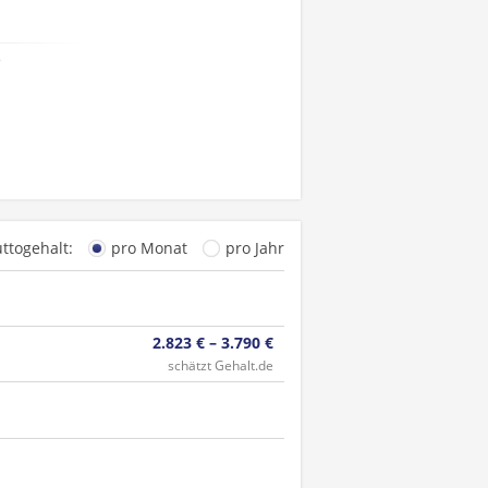
e
uttogehalt:
pro Monat
pro Jahr
2.823 € – 3.790 €
schätzt Gehalt.de