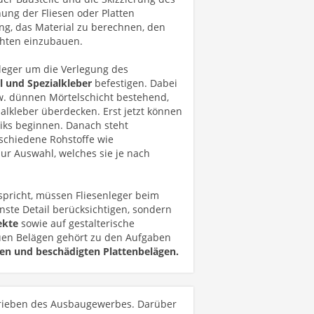
ung der Fliesen oder Platten
ung, das Material zu berechnen, den
hten einzubauen.
leger um die Verlegung des
l und Spezialkleber
befestigen. Dabei
zw. dünnen Mörtelschicht bestehend,
alkleber überdecken. Erst jetzt können
aiks beginnen. Danach steht
rschiedene Rohstoffe wie
ur Auswahl, welches sie je nach
richt, müssen Fliesenleger beim
inste Detail berücksichtigen, sondern
ekte
sowie auf gestalterische
euen Belägen gehört zu den Aufgaben
ten und beschädigten Plattenbelägen.
etrieben des Ausbaugewerbes. Darüber