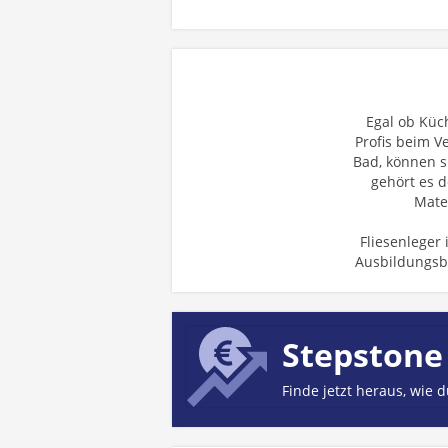
Egal ob Küc
Profis beim V
Bad, können s
gehört es 
Mate
Fliesenleger 
Ausbildungs
Stepstone
Finde jetzt heraus, wie 