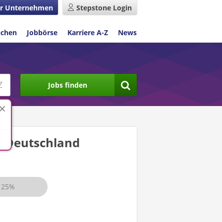
r Unternehmen
Stepstone Login
nchen
Jobbörse
Karriere A-Z
News
Jobs finden
n
Deutschland
25%