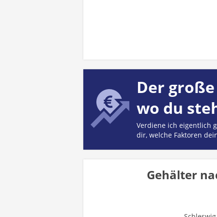
Der große 
wo du ste
Verdiene ich eigentlich
dir, welche Faktoren dei
Gehälter na
Schleswig