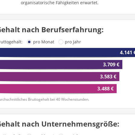
organisatorische Fähigkeiten erwartet.
ehalt nach Berufserfahrung:
ruttogehalt:
pro Monat
pro Jahr
4.141 
3.709 €
3.583 €
3.488 €
rchschnittliches Bruttogehalt bei 40 Wochenstunden.
Gehalt nach Unternehmensgröße: