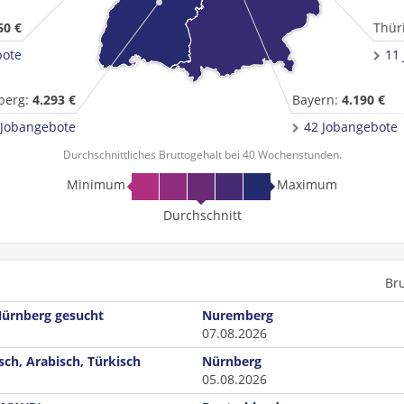
60 €
Thür
bote
11
berg:
4.293 €
Bayern:
4.190 €
 Jobangebote
42 Jobangebote
Durchschnittliches Bruttogehalt bei 40 Wochenstunden.
Minimum
Maximum
Durchschnitt
Br
Nürnberg gesucht
Nuremberg
07.08.2026
ch, Arabisch, Türkisch
Nürnberg
05.08.2026