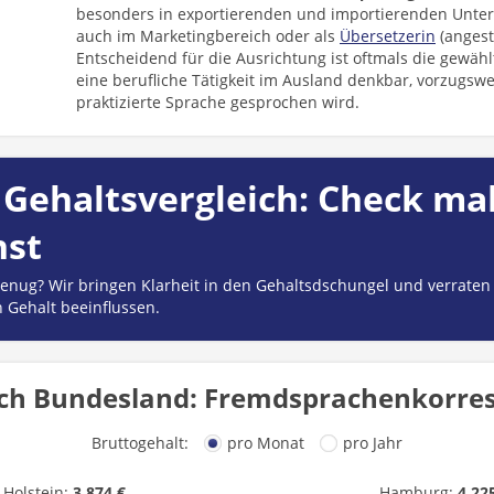
besonders in exportierenden und importierenden Unte
auch im Marketingbereich oder als
Übersetzerin
(angeste
Entscheidend für die Ausrichtung ist oftmals die gewähl
eine berufliche Tätigkeit im Ausland denkbar, vorzugswe
praktizierte Sprache gesprochen wird.
Gehaltsvergleich: Check mal
hst
 genug? Wir bringen Klarheit in den Gehaltsdschungel und verraten
n Gehalt beeinflussen.
ch Bundesland: Fremdsprachenkorre
Bruttogehalt:
pro Monat
pro Jahr
-Holstein:
3.874 €
Hamburg:
4.22