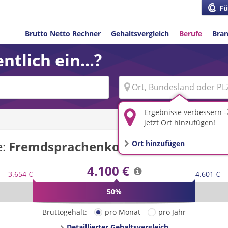
Fü
Brutto Netto Rechner
Gehaltsvergleich
Berufe
Bra
ntlich ein...?
Ergebnisse verbessern -
jetzt Ort hinzufügen!
e:
Fremdsprachenkorrespondent/-in
i
Ort hinzufügen
4.100 €
3.654 €
4.601 €
50%
Bruttogehalt:
pro Monat
pro Jahr
Detaillierter Gehaltsvergleich