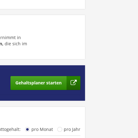
rnimmt in
n,
die sich im
Gehaltsplaner starten
uttogehalt:
pro Monat
pro Jahr