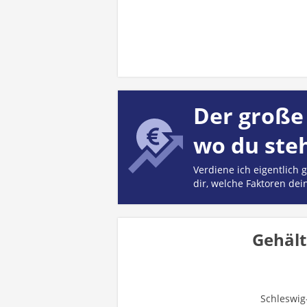
Der große 
wo du ste
Verdiene ich eigentlich
dir, welche Faktoren dei
Gehält
Schleswig