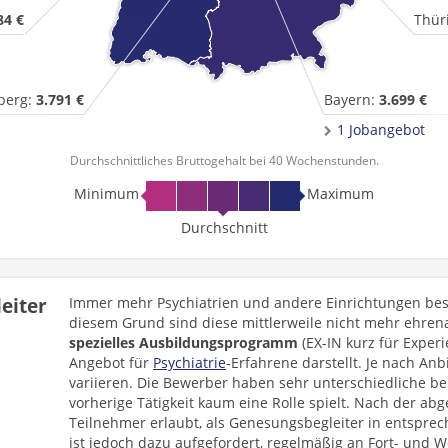
84 €
Thür
berg:
3.791 €
Bayern:
3.699 €
1 Jobangebot
Durchschnittliches Bruttogehalt bei 40 Wochenstunden.
Minimum
Maximum
Durchschnitt
eiter
Immer mehr Psychiatrien und andere Einrichtungen bes
diesem Grund sind diese mittlerweile nicht mehr ehrena
spezielles Ausbildungsprogramm
(EX-IN kurz für Exper
Angebot für
Psychiatrie
-Erfahrene darstellt. Je nach An
variieren. Die Bewerber haben sehr unterschiedliche be
vorherige Tätigkeit kaum eine Rolle spielt. Nach der a
Teilnehmer erlaubt, als Genesungsbegleiter in entsprec
ist jedoch dazu aufgefordert, regelmäßig an Fort- und 