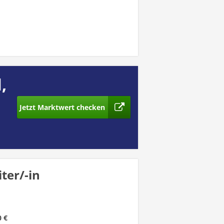
,
Jetzt Marktwert checken
ter/-in
0 €