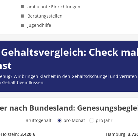
ambulante Einrichtungen
Beratungsstellen
Jugendhilfe
Gehaltsvergleich: Check mal
hst
 genug? Wir bringen Klarheit in den Gehaltsdschungel und verraten
n Gehalt beeinflussen.
er nach Bundesland: Genesungsbeglei
Bruttogehalt:
pro Monat
pro Jahr
-Holstein:
3.420 €
Hamburg:
3.73