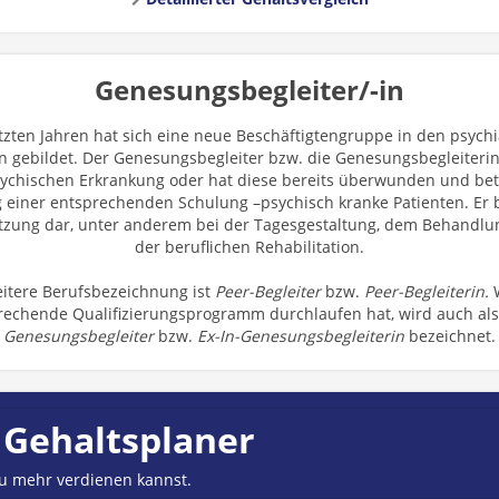
Genesungsbegleiter/-in
etzten Jahren hat sich eine neue Beschäftigtengruppe in den psychi
n gebildet. Der Genesungsbegleiter bzw. die Genesungsbegleiterin 
sychischen Erkrankung oder hat diese bereits überwunden und bet
 einer entsprechenden Schulung –psychisch kranke Patienten. Er bz
tzung dar, unter anderem bei der Tagesgestaltung, dem Behandl
der beruflichen Rehabilitation.
eitere Berufsbezeichnung ist
Peer-Begleiter
bzw.
Peer-Begleiterin.
rechende Qualifizierungsprogramm durchlaufen hat, wird auch al
Genesungsbegleiter
bzw.
Ex-In-Genesungsbegleiterin
bezeichnet.
 Gehaltsplaner
du mehr verdienen kannst.