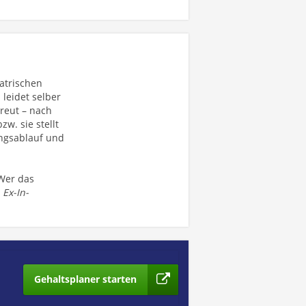
atrischen
leidet selber
reut – nach
w. sie stellt
ungsablauf und
Wer das
s
Ex-In-
Gehaltsplaner starten