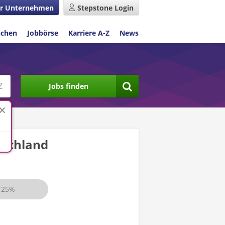
r Unternehmen
Stepstone Login
nchen
Jobbörse
Karriere A-Z
News
Jobs finden
schland
25%