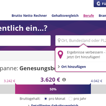
Fü
Brutto Netto Rechner
Gehaltsvergleich
Berufe
Bra
ntlich ein...?
Ergebnisse verbessern -
jetzt Ort hinzufügen!
spanne:
Genesungsbegleiter/-in
in
Deut
Ort hinzufügen
3.620 €
3.242 €
4.042 €
50%
Bruttogehalt:
pro Monat
pro Jahr
Detaillierter Gehaltsvergleich