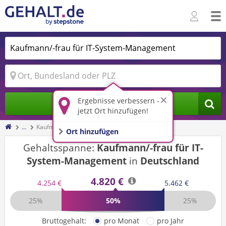
Ergebnisse verbessern -
Jobs finden
jetzt Ort hinzufügen!
...
Kaufmann/-frau für IT-System-Management
Ort hinzufügen
Gehaltsspanne:
Kaufmann/-frau für IT-
System-Management
in
Deutschland
4.820 €
4.254 €
5.462 €
25%
50%
25%
Bruttogehalt:
pro Monat
pro Jahr