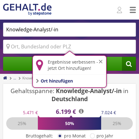
Ergebnisse verbessern -
Jobs finden
jetzt Ort hinzufügen!
...
Knowledge-Analyst/-in
Ort hinzufügen
Gehaltsspanne:
Knowledge-Analyst/-in
in
Deutschland
6.199 €
5.471 €
7.024 €
25%
50%
25%
Bruttogehalt:
pro Monat
pro Jahr