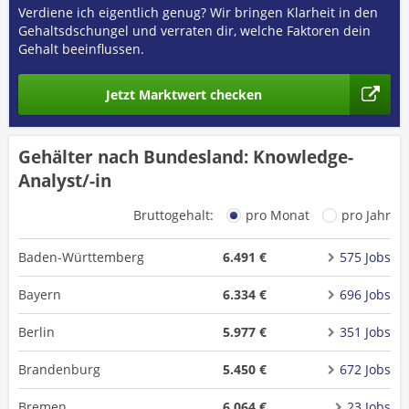
Verdiene ich eigentlich genug? Wir bringen Klarheit in den
Gehaltsdschungel und verraten dir, welche Faktoren dein
Gehalt beeinflussen.
Jetzt Marktwert checken
Gehälter nach Bundesland: Knowledge-
Analyst/-in
Bruttogehalt:
pro Monat
pro Jahr
Baden-Württemberg
6.491 €
575 Jobs
Bayern
6.334 €
696 Jobs
Berlin
5.977 €
351 Jobs
Brandenburg
5.450 €
672 Jobs
Bremen
6.064 €
23 Jobs