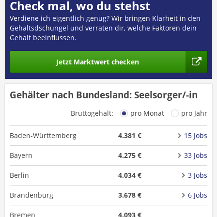
Check mal, wo du stehst
Verdiene ich eigentlich genug? Wir bringen Klarheit in den
Gehaltsdschungel und verraten dir, welche Faktoren dein
Gehalt beeinflussen.
Jetzt Marktwert checken
Gehälter nach Bundesland: Seelsorger/-in
Bruttogehalt:
pro Monat
pro Jahr
Baden-Württemberg
4.381 €
15 Jobs
Bayern
4.275 €
33 Jobs
Berlin
4.034 €
3 Jobs
Brandenburg
3.678 €
6 Jobs
Bremen
4.093 €