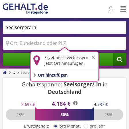
Ergebnisse verbessern -
Jobs finden
jetzt Ort hinzufügen!
...
Seelsorger/-in
Ort hinzufügen
Gehaltsspanne:
Seelsorger/-in
in
Deutschland
4.184 €
3.695 €
4.737 €
25%
50%
25%
Bruttogehalt:
pro Monat
pro Jahr