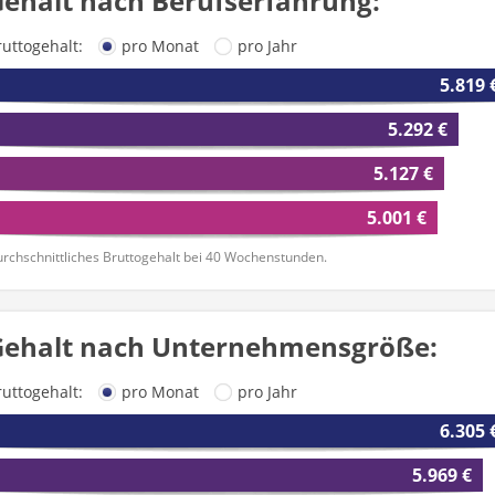
ehalt nach Berufserfahrung:
ruttogehalt:
pro Monat
pro Jahr
5.819 
5.292 €
5.127 €
5.001 €
rchschnittliches Bruttogehalt bei 40 Wochenstunden.
Gehalt nach Unternehmensgröße:
ruttogehalt:
pro Monat
pro Jahr
6.305 
5.969 €