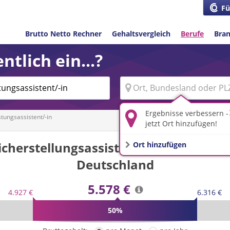
Fü
Brutto Netto Rechner
Gehaltsvergleich
Berufe
Bra
ntlich ein...?
Ergebnisse verbessern -
stungsassistent/-in
jetzt Ort hinzufügen!
icherstellungsassistent/-in, Entlastun
Ort hinzufügen
Deutschland
5.578 €
4.927 €
6.316 €
50%