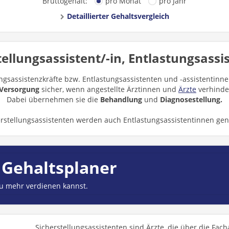
Bruttogehalt:
pro Monat
pro Jahr
Detaillierter Gehaltsvergleich
tellungsassistent/-in, Entlastungsassis
ngsassistenzkräfte bzw. Entlastungsassistenten und -assistentinne
 Versorgung
sicher, wenn angestellte Ärztinnen und
Ärzte
verhinder
Dabei übernehmen sie die
Behandlung
und
Diagnosestellung.
erstellungsassistenten werden auch Entlastungsassistentinnen gen
 Gehaltsplaner
du mehr verdienen kannst.
Sicherstellungsassistenten sind Ärzte, die über die Fac