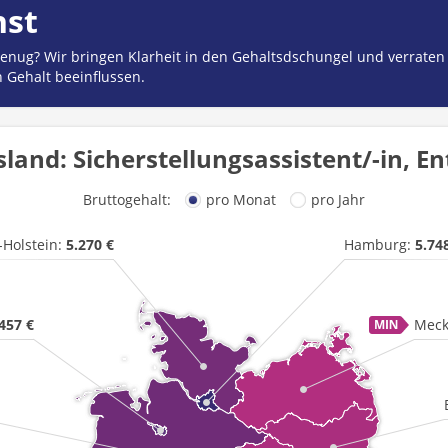
hst
 genug? Wir bringen Klarheit in den Gehaltsdschungel und verraten
n Gehalt beeinflussen.
and: Sicherstellungsassistent/-in, En
Bruttogehalt:
pro Monat
pro Jahr
-Holstein:
5.270 €
Hamburg:
5.74
457 €
Meck