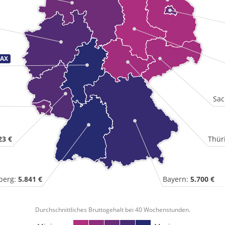
Sac
23 €
Thür
berg:
5.841 €
Bayern:
5.700 €
Durchschnittliches Bruttogehalt bei 40 Wochenstunden.