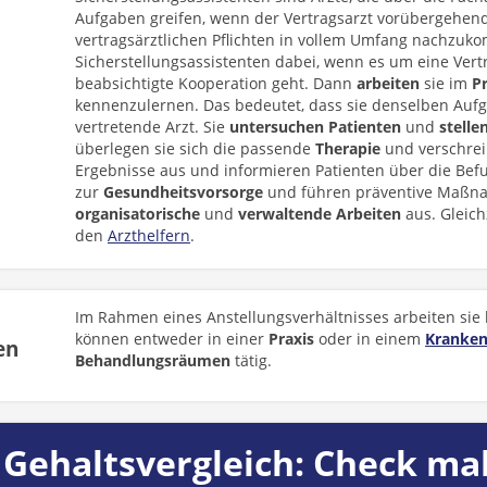
Aufgaben greifen, wenn der Vertragsarzt vorübergehend 
vertragsärztlichen Pflichten in vollem Umfang nachzu
Sicherstellungsassistenten dabei, wenn es um eine Ver
beabsichtigte Kooperation geht. Dann
arbeiten
sie im
P
kennenzulernen. Das bedeutet, dass sie denselben Auf
vertretende Arzt. Sie
untersuchen
Patienten
und
stelle
überlegen sie sich die passende
Therapie
und verschrei
Ergebnisse aus und informieren Patienten über die Befu
zur
Gesundheitsvorsorge
und führen präventive Maßna
organisatorische
und
verwaltende
Arbeiten
aus. Gleich
den
Arzthelfern
.
Im Rahmen eines Anstellungsverhältnisses arbeiten sie b
können entweder in einer
Praxis
oder in einem
Kranke
en
Behandlungsräumen
tätig.
Gehaltsvergleich: Check mal