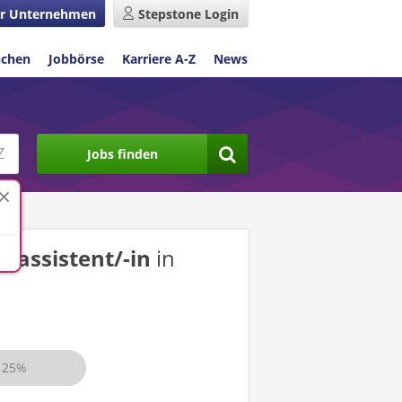
r Unternehmen
Stepstone Login
nchen
Jobbörse
Karriere A-Z
News
Jobs finden
gsassistent/-in
in
25%