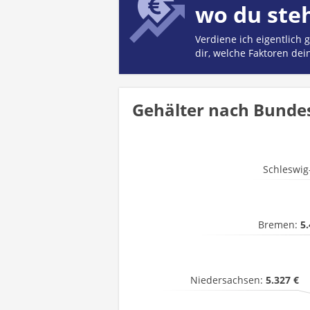
wo du ste
Verdiene ich eigentlich
dir, welche Faktoren dei
Gehälter nach Bundesl
Schleswig
Bremen:
5.
Niedersachsen:
5.327 €