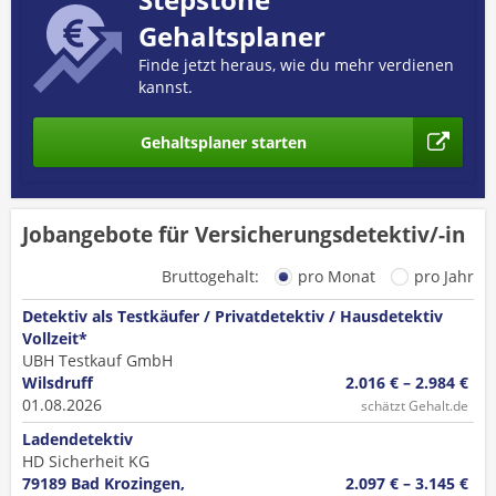
Gehaltsplaner
Finde jetzt heraus, wie du mehr verdienen
kannst.
Gehaltsplaner starten
Jobangebote für Versicherungsdetektiv/-in
Bruttogehalt:
pro Monat
pro Jahr
Detektiv als Testkäufer / Privatdetektiv / Hausdetektiv
Vollzeit*
UBH Testkauf GmbH
Wilsdruff
2.016 € – 2.984 €
01.08.2026
schätzt Gehalt.de
Ladendetektiv
HD Sicherheit KG
79189 Bad Krozingen,
2.097 € – 3.145 €