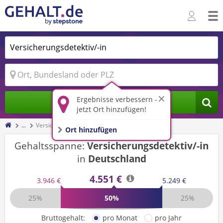
Ergebnisse verbessern -
Jobs finden
jetzt Ort hinzufügen!
...
Versicherungsdetektiv/-in
Ort hinzufügen
Gehaltsspanne:
Versicherungsdetektiv/-in
in
Deutschland
4.551 €
3.946 €
5.249 €
25%
50%
25%
Bruttogehalt:
pro Monat
pro Jahr