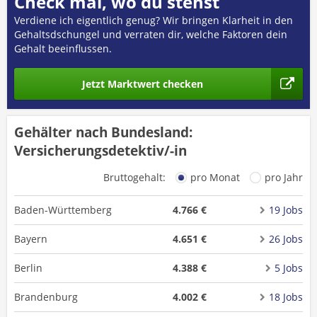
Check mal, wo du stehst
Verdiene ich eigentlich genug? Wir bringen Klarheit in den
Gehaltsdschungel und verraten dir, welche Faktoren dein
Gehalt beeinflussen.
Jetzt Marktwert checken
Gehälter nach Bundesland:
Versicherungsdetektiv/-in
Bruttogehalt:
pro Monat
pro Jahr
Baden-Württemberg
4.766 €
19 Jobs
Bayern
4.651 €
26 Jobs
Berlin
4.388 €
5 Jobs
Brandenburg
4.002 €
18 Jobs