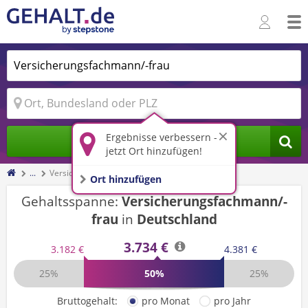
Ergebnisse verbessern -
Jobs finden
jetzt Ort hinzufügen!
...
Versicherungsfachmann/-frau
Ort hinzufügen
Gehaltsspanne:
Versicherungsfachmann/-
frau
in
Deutschland
3.734 €
3.182 €
4.381 €
25%
50%
25%
Bruttogehalt:
pro Monat
pro Jahr