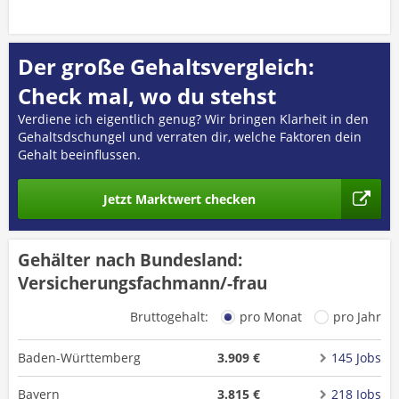
Der große Gehaltsvergleich:
Check mal, wo du stehst
Verdiene ich eigentlich genug? Wir bringen Klarheit in den
Gehaltsdschungel und verraten dir, welche Faktoren dein
Gehalt beeinflussen.
Jetzt Marktwert checken
Gehälter nach Bundesland:
Versicherungsfachmann/-frau
Bruttogehalt:
pro Monat
pro Jahr
Baden-Württemberg
3.909 €
145 Jobs
Bayern
3.815 €
218 Jobs