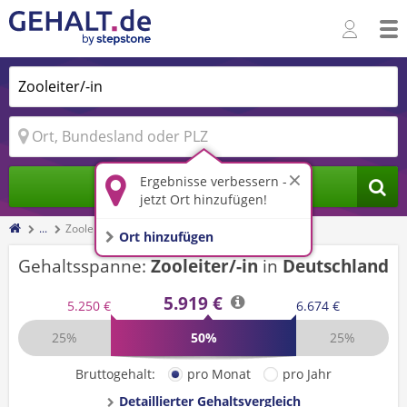
Ergebnisse verbessern -
Jobs finden
jetzt Ort hinzufügen!
...
Zooleiter/-in
Ort hinzufügen
Gehaltsspanne:
Zooleiter/-in
in
Deutschland
5.919 €
5.250 €
6.674 €
25%
50%
25%
Bruttogehalt:
pro Monat
pro Jahr
Detaillierter Gehaltsvergleich