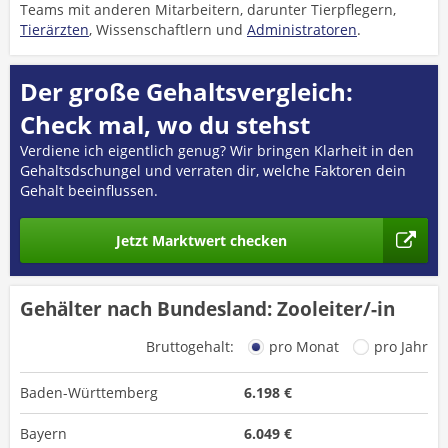
Teams mit anderen Mitarbeitern, darunter Tierpflegern,
Tierärzten
, Wissenschaftlern und
Administratoren
.
Der große Gehaltsvergleich:
Check mal, wo du stehst
Verdiene ich eigentlich genug? Wir bringen Klarheit in den
Gehaltsdschungel und verraten dir, welche Faktoren dein
Gehalt beeinflussen.
Jetzt Marktwert checken
Gehälter nach Bundesland: Zooleiter/-in
Bruttogehalt:
pro Monat
pro Jahr
Baden-Württemberg
6.198 €
Bayern
6.049 €